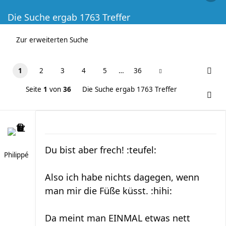
Die Suche ergab 1763 Treffer
Zur erweiterten Suche
1
2
3
4
5
…
36
Seite
1
von
36
Die Suche ergab 1763 Treffer
Du bist aber frech! :teufel:
Philippé
Also ich habe nichts dagegen, wenn
man mir die Füße küsst. :hihi:
Da meint man EINMAL etwas nett