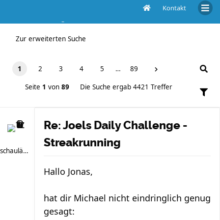
Kontakt
Die Suche ergab 4421 Treffer
Zur erweiterten Suche
1
2
3
4
5
…
89
Seite
1
von
89
Die Suche ergab 4421 Treffer
Re: Joels Daily Challenge -
Streakrunning
schauläufer
Hallo Jonas,
hat dir Michael nicht eindringlich genug
gesagt: