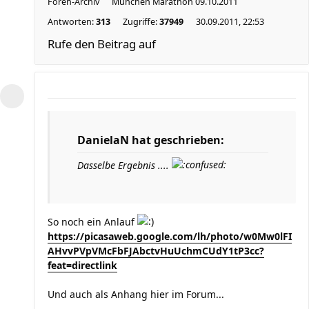
Foren-Archiv
München Marathon 09.10.2011
Antworten:
313
Zugriffe:
37949
30.09.2011, 22:53
Rufe den Beitrag auf
DanielaN hat geschrieben:
Dasselbe Ergebnis ....
So noch ein Anlauf
https://picasaweb.google.com/lh/photo/w0Mw0lFI
AHvvPVpVMcFbFJAbctvHuUchmCUdY1tP3cc?
feat=directlink
Und auch als Anhang hier im Forum...