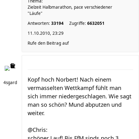
Thema:
Zielzeit Halbmarathon, pace verschiedener
"Läufe"
Antworten:
33194
Zugriffe:
6632051
11.10.2010, 23:29
Rufe den Beitrag auf
Kopf hoch Norbert! Nach einem
4sgard
vermasselten Wettkampf fühlt man
sich immer niedergeschlagen. Wie sagt
man so schön? Mund abputzen und
weiter.
@Chris:
schöner Lauf! Bis FfM sinds noch 3