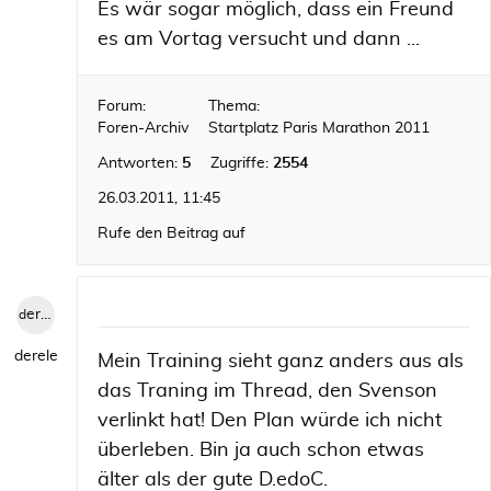
Es wär sogar möglich, dass ein Freund
es am Vortag versucht und dann ...
Forum:
Thema:
Foren-Archiv
Startplatz Paris Marathon 2011
Antworten:
5
Zugriffe:
2554
26.03.2011, 11:45
Rufe den Beitrag auf
derele
derele
Mein Training sieht ganz anders aus als
das Traning im Thread, den Svenson
verlinkt hat! Den Plan würde ich nicht
überleben. Bin ja auch schon etwas
älter als der gute D.edoC.