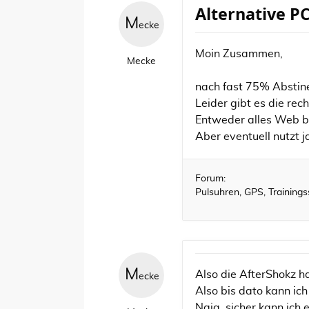
Alternative P
M
ecke
Moin Zusammen,
Mecke
nach fast 75% Abstin
Leider gibt es die rec
Entweder alles Web b
Aber eventuell nutzt j
Forum:
Pulsuhren, GPS, Training
M
Also die AfterShokz h
ecke
Also bis dato kann ich
Naja, sicher kann ich 