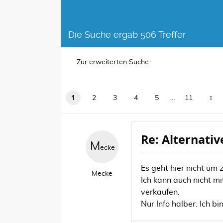
Die Suche ergab 506 Treffer
Zur erweiterten Suche
1
2
3
4
5
…
11
Re: Alternati
M
ecke
Es geht hier nicht um
Mecke
Ich kann auch nicht m
verkaufen.
Nur Info halber. Ich bi