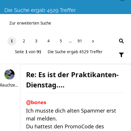
Die Suche ergab 4529 Treffer
Zur erweiterten Suche
2
3
4
5
…
91
1
Seite
von
Die Suche ergab 4529 Treffer
1
91
Re: Es ist der Praktikanten-
Dienstag....
Rauchzeichen
@bones
Ich musste dich alten Spammer erst
mal melden.
Du hattest den PromoCode des