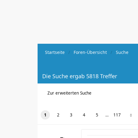
Startseite
Foren-Übersicht
Suche
Die Suche ergab 5818 Treffer
Zur erweiterten Suche
1
2
3
4
5
…
117