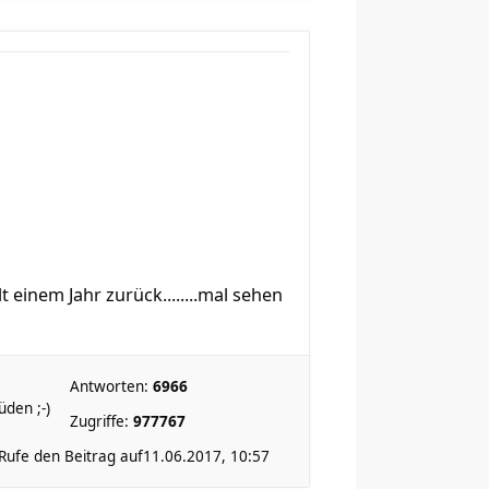
einem Jahr zurück........mal sehen
Antworten:
6966
den ;-)
Zugriffe:
977767
Rufe den Beitrag auf
11.06.2017, 10:57