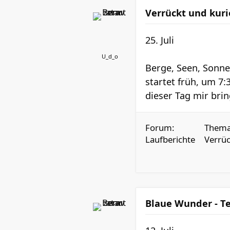
Verrückt und kuri
25. Juli
U_d_o
Berge, Seen, Sonn
startet früh, um 7:
dieser Tag mir bri
Forum:
Thema
Laufberichte
Verrüc
Blaue Wunder - T