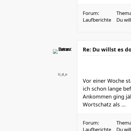
Forum:
Thema
Laufberichte
Du wil
Re: Du willst es 
U_d_o
Vor einer Woche st
ich schon lange be
Ankommen ging jäh
Wortschatz als ...
Forum:
Thema
Laufberichte
Du wil