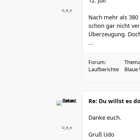
12. Juli
U_d_o
Nach mehr als 380 
schon gar nicht ve
Überzeugung. Doch 
...
Forum:
Thema
Laufberichte
Blaue
Re: Du willst es 
Danke euch.
U_d_o
Gruß Udo