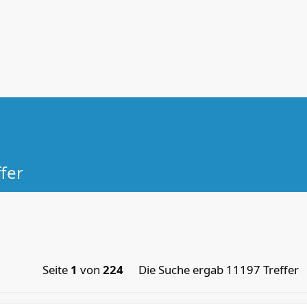
fer
Seite
1
von
224
Die Suche ergab 11197 Treffer