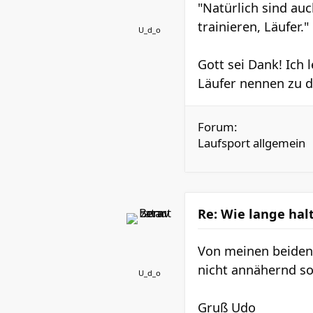
"Natürlich sind au
trainieren, Läufer."
U_d_o
Gott sei Dank! Ich 
Läufer nennen zu dü
Forum:
Laufsport allgemein
Re: Wie lange hal
Von meinen beiden (
nicht annähernd so
U_d_o
Gruß Udo