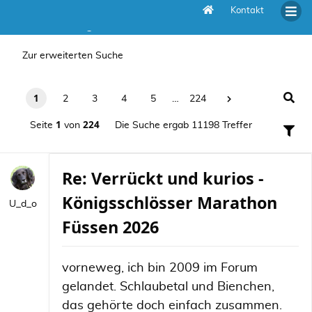
Kontakt
Die Suche ergab 11198 Treffer
Zur erweiterten Suche
1
2
3
4
5
…
224
1
224
Seite
von
Die Suche ergab 11198 Treffer
Re: Verrückt und kurios -
Königsschlösser Marathon
U_d_o
Füssen 2026
vorneweg, ich bin 2009 im Forum
gelandet. Schlaubetal und Bienchen,
das gehörte doch einfach zusammen.