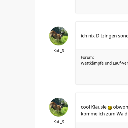
ich nix Ditzingen son
Kati_S
Forum:
Wettkämpfe und Lauf-Ver
cool Kläusle
obwohl 
komme ich zum Waldm
Kati_S