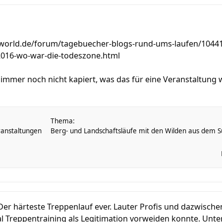
world.de/forum/tagebuecher-blogs-rund-ums-laufen/104415-
2016-wo-war-die-todeszone.html
r immer noch nicht kapiert, was das für eine Veranstaltun
Thema:
anstaltungen
Berg- und Landschaftsläufe mit den Wilden aus dem Sü
 Der härteste Treppenlauf ever. Lauter Profis und dazwische
l Treppentraining als Legitimation vorweiden konnte. Unter