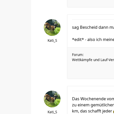
sag Bescheid dann ma
*edit* - also ich mei
Kati_S
Forum:
Wettkämpfe und Lauf-Ver
Das Wochenende vom 27
zu einem gemütlichen 
km, das schafft jeder
Kati_S