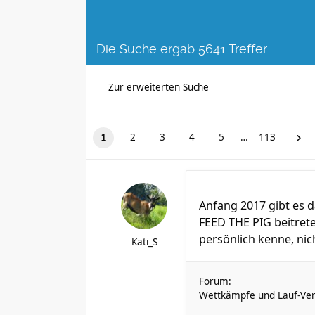
Die Suche ergab 5641 Treffer
Zur erweiterten Suche
2
3
4
5
…
113
1
Anfang 2017 gibt es d
FEED THE PIG beitreten,
persönlich kenne, nich
Kati_S
Forum:
Wettkämpfe und Lauf-Ver