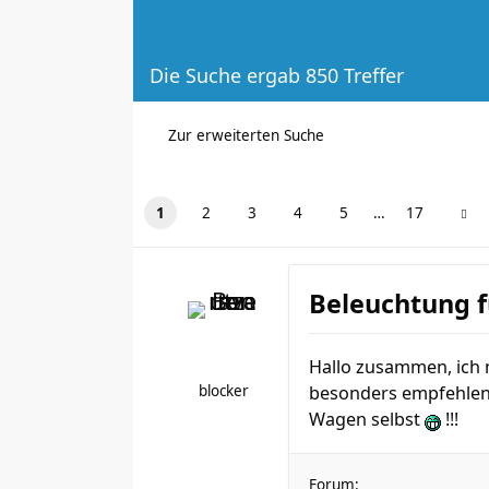
Die Suche ergab 850 Treffer
Zur erweiterten Suche
1
2
3
4
5
…
17
Beleuchtung f
Hallo zusammen, ich 
blocker
besonders empfehlen ?
Wagen selbst
!!!
Forum: