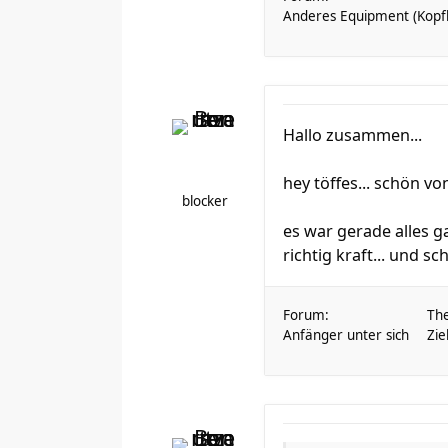
Anderes Equipment (Kopfh
Hallo zusammen...
hey töffes... schön vo
blocker
es war gerade alles ga
richtig kraft... und s
Forum:
Th
Anfänger unter sich
Zie