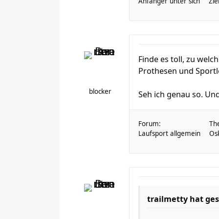
Anfänger unter sich
Zie
Finde es toll, zu wel
Prothesen und Sportl
blocker
Seh ich genau so. Und 
Forum:
Th
Laufsport allgemein
Osk
trailmetty hat ge