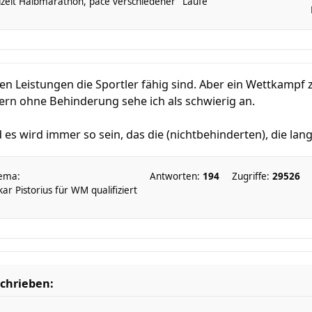
lzeit Halbmarathon, pace verschiedener "Läufe"
chen Leistungen die Sportler fähig sind. Aber ein Wettkampf
ern ohne Behinderung sehe ich als schwierig an.
es wird immer so sein, das die (nichtbehinderten), die langs
ema:
Antworten:
194
Zugriffe:
29526
ar Pistorius für WM qualifiziert
schrieben: