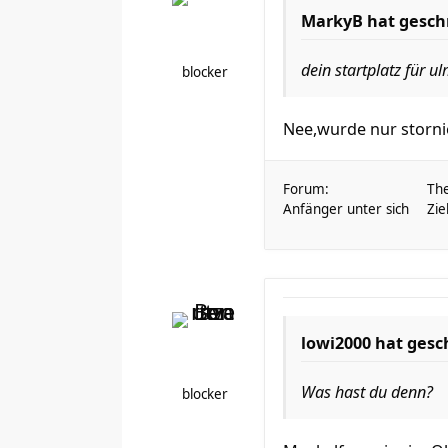
MarkyB hat gesch
dein startplatz für u
blocker
Nee,wurde nur stornie
Forum:
Th
Anfänger unter sich
Zie
lowi2000 hat gesc
Was hast du denn?
blocker