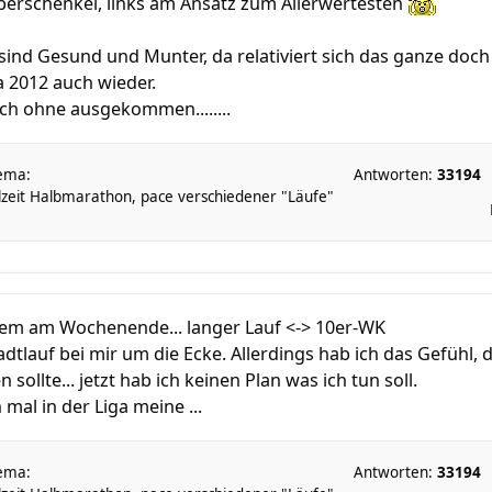
berschenkel, links am Ansatz zum Allerwertesten
sind Gesund und Munter, da relativiert sich das ganze doch
a 2012 auch wieder.
ch ohne ausgekommen........
ema:
Antworten:
33194
lzeit Halbmarathon, pace verschiedener "Läufe"
lem am Wochenende... langer Lauf <-> 10er-WK
adtlauf bei mir um die Ecke. Allerdings hab ich das Gefühl,
ollte... jetzt hab ich keinen Plan was ich tun soll.
mal in der Liga meine ...
ema:
Antworten:
33194