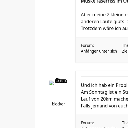
Muskelfaserriss im O
Aber meine 2 kleinen 
anderen Läufe gibts j
Trotzdem wäre ich au
Forum:
Th
Anfänger unter sich
Zie
Und ich hab ein Prob
Am Sonntag ist ein St
Lauf von 20km machen s
blocker
Falls jemand von euch 
Forum:
Th