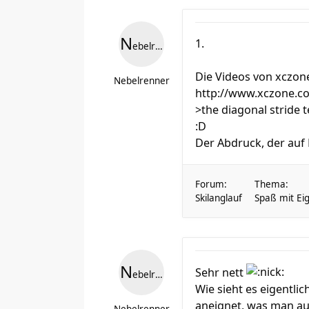
N
1.
ebelrenner
Die Videos von xczone
Nebelrenner
http://www.xczone.co
>the diagonal stride 
:D
Der Abdruck, der auf R
Forum:
Thema:
Skilanglauf
Spaß mit Eig
N
Sehr nett
ebelrenner
Wie sieht es eigentli
aneignet, was man a