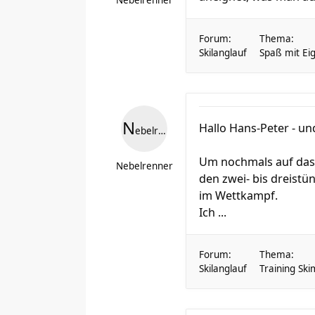
Nebelrenner
Forum:
Thema:
Skilanglauf
Spaß mit Eig
N
Hallo Hans-Peter - u
ebelrenner
Um nochmals auf das 
Nebelrenner
den zwei- bis dreistü
im Wettkampf.
Ich ...
Forum:
Thema:
Skilanglauf
Training Ski