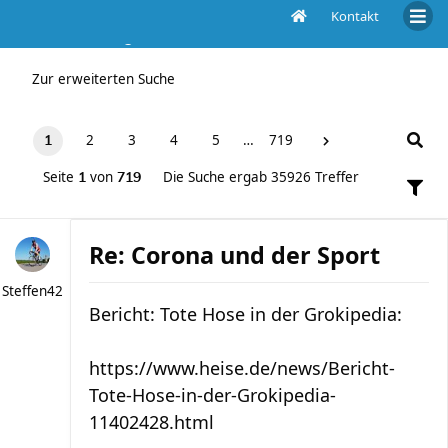
Kontakt
Die Suche ergab 35926 Treffer
Zur erweiterten Suche
2
3
4
5
…
719
1
Seite
von
Die Suche ergab 35926 Treffer
1
719
Re: Corona und der Sport
Steffen42
Bericht: Tote Hose in der Grokipedia:
https://www.heise.de/news/Bericht-
Tote-Hose-in-der-Grokipedia-
11402428.html