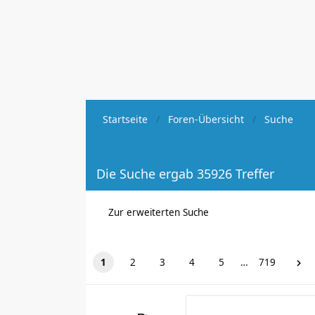
Startseite
Foren-Übersicht
Suche
Die Suche ergab 35926 Treffer
Zur erweiterten Suche
1
2
3
4
5
…
719