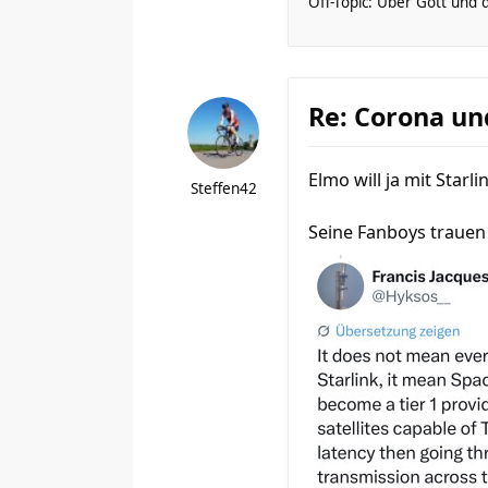
Off-Topic: Über Gott und 
Re: Corona un
Elmo will ja mit Starl
Steffen42
Seine Fanboys trauen 