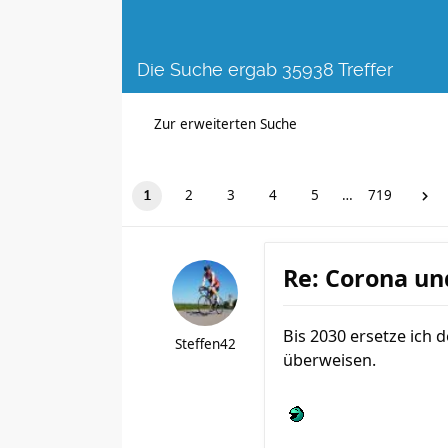
Die Suche ergab 35938 Treffer
Zur erweiterten Suche
2
3
4
5
…
719
1
Re: Corona un
Bis 2030 ersetze ich 
Steffen42
überweisen.