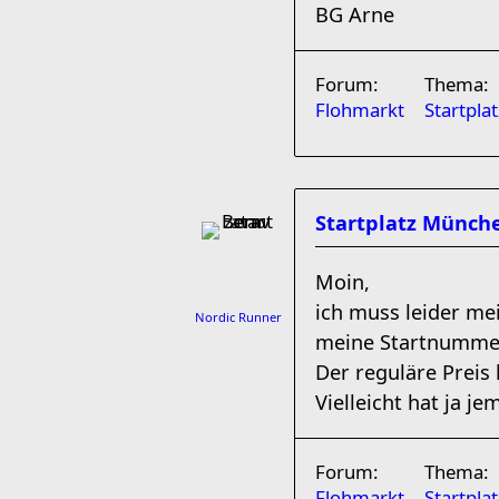
BG Arne
Forum:
Thema:
Flohmarkt
Startpla
Startplatz Münch
Moin,
ich muss leider me
Nordic Runner
meine Startnumme
Der reguläre Preis 
Vielleicht hat ja j
Forum:
Thema:
Flohmarkt
Startpl