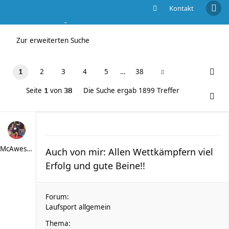
Kontakt
Die Suche ergab 1899 Treffer
Zur erweiterten Suche
2
3
4
5
…
38
1
Seite
von
Die Suche ergab 1899 Treffer
1
38
McAwesome
Auch von mir: Allen Wettkämpfern viel
Erfolg und gute Beine!!
Forum:
Laufsport allgemein
Thema: