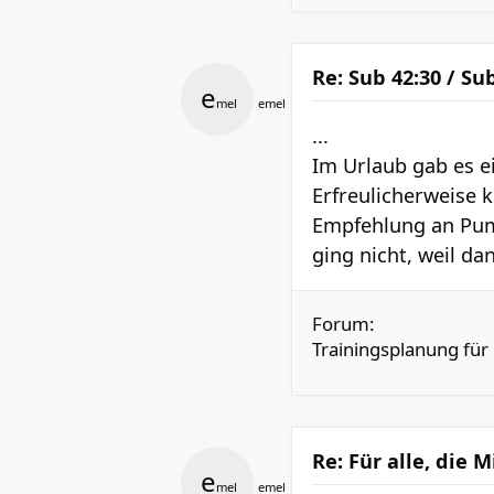
Re: Sub 42:30 / Su
e
mel
emel
...
Im Urlaub gab es e
Erfreulicherweise k
Empfehlung an Puma
ging nicht, weil dan
Forum:
Trainingsplanung für
Re: Für alle, die 
e
mel
emel