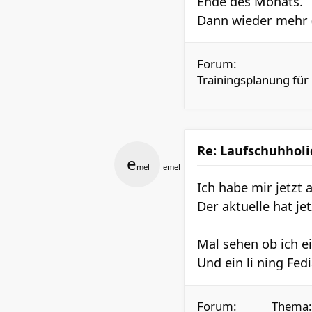
Ende des Monats.
Dann wieder mehr (
Forum:
Trainingsplanung für
Re: Laufschuhholi
e
mel
emel
Ich habe mir jetzt 
Der aktuelle hat j
Mal sehen ob ich 
Und ein li ning Fedi
Forum:
Thema: