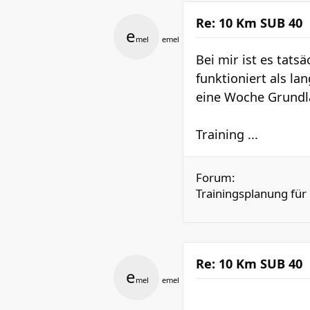
Re: 10 Km SUB 40
e
mel
emel
Bei mir ist es tat
funktioniert als l
eine Woche Grundla
Training ...
Forum:
Trainingsplanung für
Re: 10 Km SUB 40
e
mel
emel