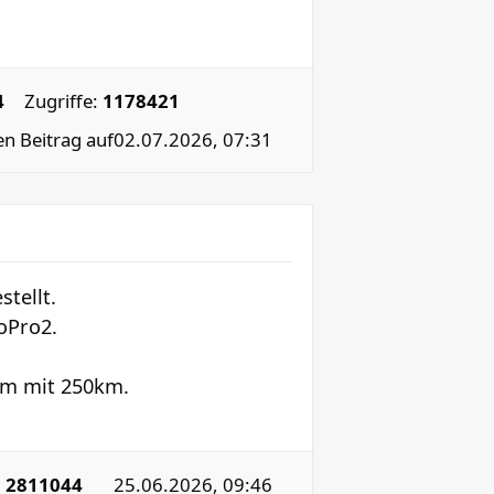
4
Zugriffe:
1178421
en Beitrag auf
02.07.2026, 07:31
tellt.
oPro2.
um mit 250km.
:
2811044
25.06.2026, 09:46