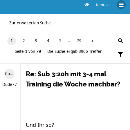
Kontakt
Die Suche ergab 3906 Treffer
Zur erweiterten Suche
2
3
4
5
…
79
1
Seite
von
Die Suche ergab 3906 Treffer
1
79
Re: Sub 3:20h mit 3-4 mal
Dude77
Training die Woche machbar?
Dude77
Und Ihr so?