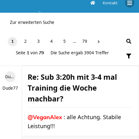
Kontakt
Die Suche ergab 3904 Treffer
Zur erweiterten Suche
2
3
4
5
…
79
1
Seite
von
Die Suche ergab 3904 Treffer
1
79
Re: Sub 3:20h mit 3-4 mal
Dude77
Training die Woche
Dude77
machbar?
: alle Achtung. Stabile
@VeganAlex
Leistung!!!