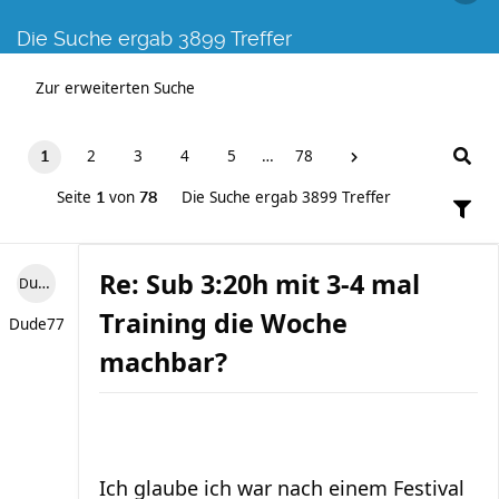
Die Suche ergab 3899 Treffer
Zur erweiterten Suche
2
3
4
5
…
78
1
Seite
von
Die Suche ergab 3899 Treffer
1
78
Re: Sub 3:20h mit 3-4 mal
Dude77
Training die Woche
Dude77
machbar?
Ich glaube ich war nach einem Festival