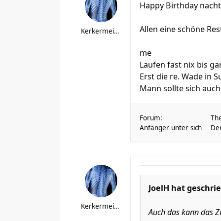
Happy Birthday nachträ
Allen eine schöne Re
Kerkermeister
me
Laufen fast nix bis ga
Erst die re. Wade in 
Mann sollte sich auch 
Forum:
Th
Anfänger unter sich
Der
JoelH hat geschri
Kerkermeister
Auch das kann das Zie