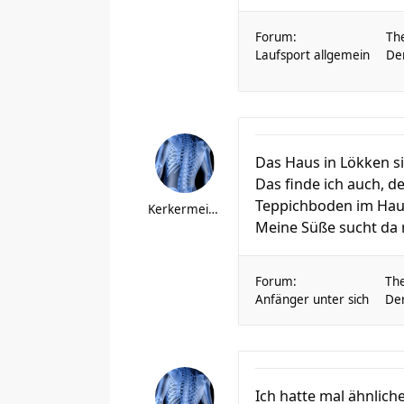
Forum:
Th
Laufsport allgemein
Der
Das Haus in Lökken si
Das finde ich auch, d
Teppichboden im Haus
Kerkermeister
Meine Süße sucht da 
Forum:
Th
Anfänger unter sich
Der
Ich hatte mal ähnlich