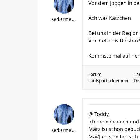
Vor dem Joggen in der
Ach was Kätzchen
Kerkermeister
Bei uns in der Regio
Von Celle bis Deister
Kommste mal auf nen 
Forum:
Th
Laufsport allgemein
Der
@ Toddy,
ich beneide euch und 
März ist schon gebuc
Kerkermeister
Mai/Juni streiten sic