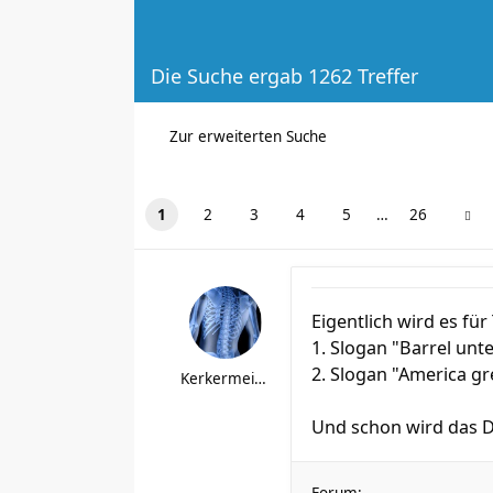
Die Suche ergab 1262 Treffer
Zur erweiterten Suche
1
2
3
4
5
…
26
Eigentlich wird es für
1. Slogan "Barrel unte
2. Slogan "America gr
Kerkermeister
Und schon wird das Di