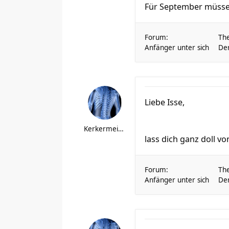
Für September müssen 
Forum:
Th
Anfänger unter sich
Der
Liebe Isse,
Kerkermeister
lass dich ganz doll v
Forum:
Th
Anfänger unter sich
Der