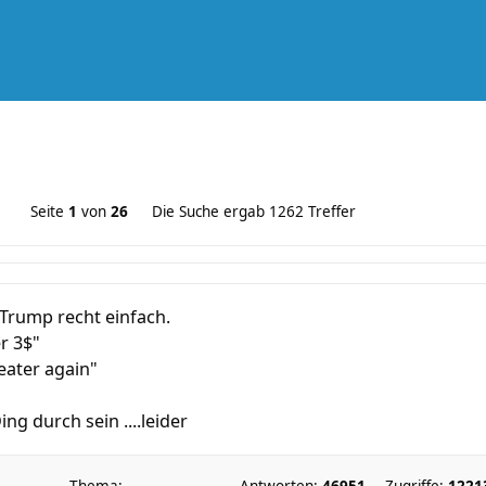
Seite
1
von
26
Die Suche ergab 1262 Treffer
 Trump recht einfach.
r 3$"
eater again"
ng durch sein ....leider