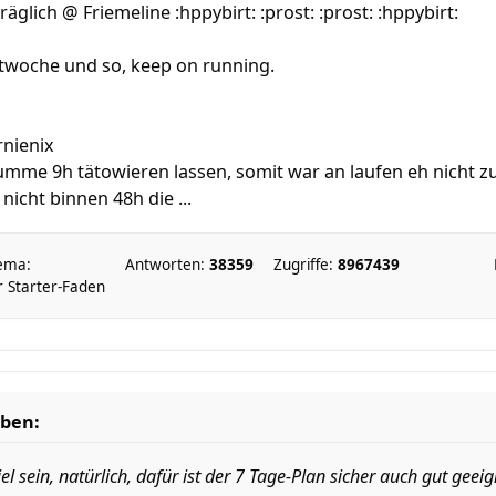
glich @ Friemeline :hppybirt: :prost: :prost: :hppybirt:
stwoche und so, keep on running.
rnienix
Summe 9h tätowieren lassen, somit war an laufen eh nicht z
nicht binnen 48h die ...
ema:
Antworten:
38359
Zugriffe:
8967439
 Starter-Faden
eben:
l sein, natürlich, dafür ist der 7 Tage-Plan sicher auch gut geei