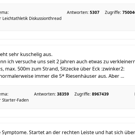
ema:
Antworten:
5307
Zugriffe:
75004
 Leichtathletik Diskussionthread
eht sehr kuschelig aus.
enn ich versuche uns seit 2 Jahren auch etwas zu verkleinern
, max. 500m zum Strand, Sitzecke über Eck :zwinker2:
normalerweise immer die 5* Riesenhäuser aus. Aber ...
ema:
Antworten:
38359
Zugriffe:
8967439
 Starter-Faden
e Symptome. Startet an der rechten Leiste und hat sich übe