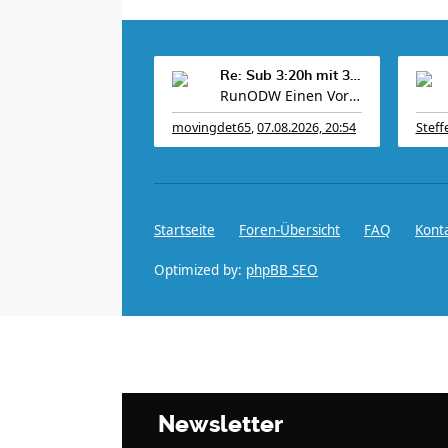
Re: Sub 3:20h mit 3-4 mal Training die Woche machb
RunODW Einen Vorbereitungs-WK 4 Wo. vorher gibt es
movingdet65
,
07.08.2026, 20:54
Steff
Startseite
Foren-Übersicht
FAQ
Kont
Optimized by:
phpBB SEO
Newsletter