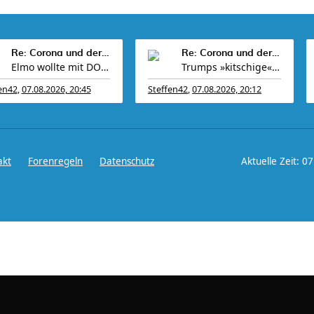
Re: Corona und der Sport
Re: Corona und der Sport
Elmo wollte mit DOGE 2 Billionen einsparen. Am End
Trumps »kitschige« Einrichtung erinnert Hillary Cl
en42
,
07.08.2026, 20:45
Steffen42
,
07.08.2026, 20:12
akt
Forenregeln
Datenschutz
Aktuelle Zeit: 0