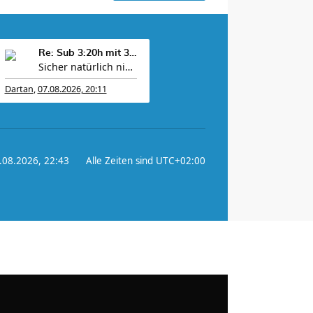
Re: Sub 3:20h mit 3-4 mal Training die Woche machb
Sicher natürlich nicht und die Hoffnung stirbt zu
Dartan
,
07.08.2026, 20:11
7.08.2026, 22:43
Alle Zeiten sind
UTC+02:00