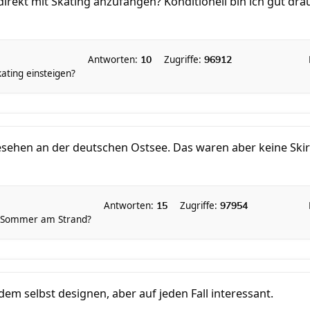
direkt mit Skating anzufangen? Konditionell bin ich gut dra
Antworten:
Zugriffe:
10
96912
kating einsteigen?
ehen an der deutschen Ostsee. Das waren aber keine Skiroll
Antworten:
Zugriffe:
15
97954
m Sommer am Strand?
dem selbst designen, aber auf jeden Fall interessant.