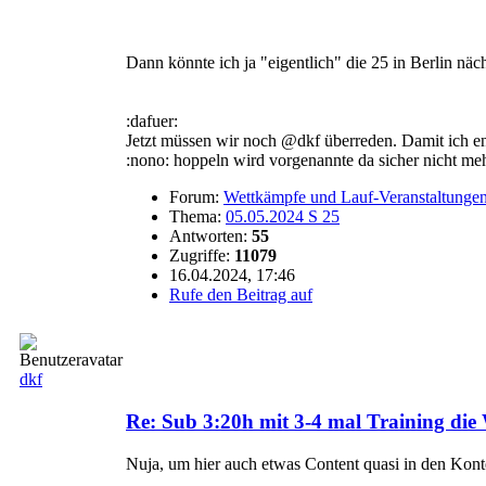
Dann könnte ich ja "eigentlich" die 25 in Berlin näc
:dafuer:
Jetzt müssen wir noch @dkf überreden. Damit ich 
:nono: hoppeln wird vorgenannte da sicher nicht mehr
Forum:
Wettkämpfe und Lauf-Veranstaltunge
Thema:
05.05.2024 S 25
Antworten:
55
Zugriffe:
11079
16.04.2024, 17:46
Rufe den Beitrag auf
dkf
Re: Sub 3:20h mit 3-4 mal Training di
Nuja, um hier auch etwas Content quasi in den Kont