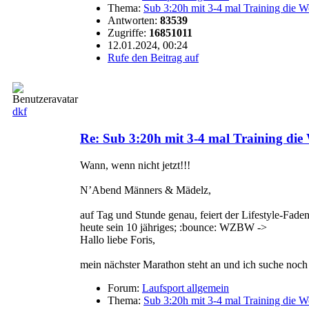
Thema:
Sub 3:20h mit 3-4 mal Training die 
Antworten:
83539
Zugriffe:
16851011
12.01.2024, 00:24
Rufe den Beitrag auf
dkf
Re: Sub 3:20h mit 3-4 mal Training di
Wann, wenn nicht jetzt!!!
N’Abend Männers & Mädelz,
auf Tag und Stunde genau, feiert der Lifestyle-Fade
heute sein 10 jähriges; :bounce: WZBW ->
Hallo liebe Foris,
mein nächster Marathon steht an und ich suche noch e
Forum:
Laufsport allgemein
Thema:
Sub 3:20h mit 3-4 mal Training die 