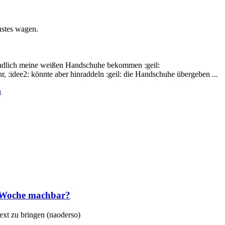
hstes wagen.
endlich meine weißen Handschuhe bekommen :geil:
, :idee2: könnte aber hinraddeln :geil: die Handschuhe übergeben ...
n
e Woche machbar?
ext zu bringen (naoderso)