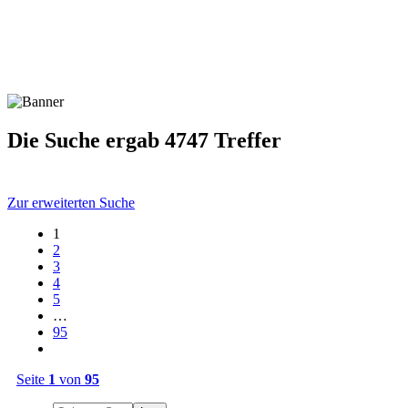
Die Suche ergab 4747 Treffer
Zur erweiterten Suche
1
2
3
4
5
…
95
Seite
1
von
95