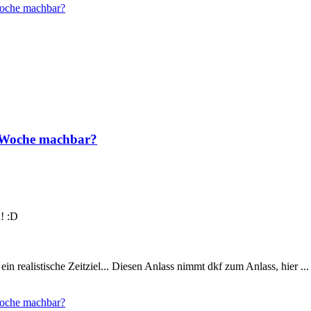
Woche machbar?
e Woche machbar?
n! :D
in realistische Zeitziel... Diesen Anlass nimmt dkf zum Anlass, hier ...
Woche machbar?