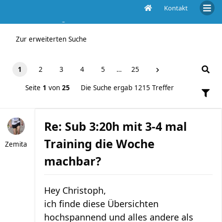
Kontakt
Die Suche ergab 1215 Treffer
Zur erweiterten Suche
1
2
3
4
5
…
25
Seite
1
von
25
Die Suche ergab 1215 Treffer
Re: Sub 3:20h mit 3-4 mal
Training die Woche
Zemita
machbar?
Hey Christoph,
ich finde diese Übersichten
hochspannend und alles andere als