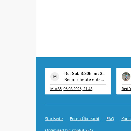
Re: Sub 3:20h mit 3-4 mal Training die Woche machb
Bei mir heute entspannt 10km very easy @5:20
Muc85
,
06.08.2026, 21:48
RedD
Startseite
Foren-Übersicht
FAQ
Kont
Optimized by:
phpBB SEO