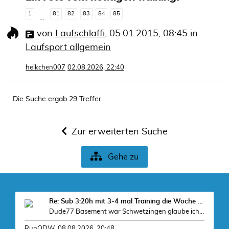
1
81
82
83
84
85
…
von
Laufschlaffi
,
05.01.2015, 08:45
in
Laufsport allgemein
heikchen007
02.08.2026, 22:40
Die Suche ergab 29 Treffer
Zur erweiterten Suche
Gehe zu
Re: Sub 3:20h mit 3-4 mal Training die Woche machb
Dude77 Basement war Schwetzingen glaube ich, war
RunODW
,
08.08.2026, 20:48