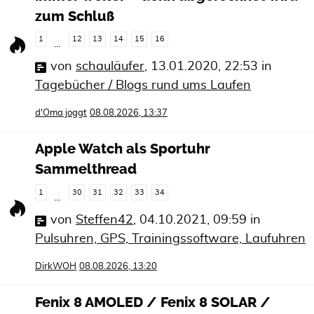
zum Schluß
1
12
13
14
15
16
…
von
schauläufer
,
13.01.2020, 22:53
in
Tagebücher / Blogs rund ums Laufen
d'Oma joggt
08.08.2026, 13:37
Apple Watch als Sportuhr
Sammelthread
1
30
31
32
33
34
…
von
Steffen42
,
04.10.2021, 09:59
in
Pulsuhren, GPS, Trainingssoftware, Laufuhren
DirkWOH
08.08.2026, 13:20
Fenix 8 AMOLED / Fenix 8 SOLAR /