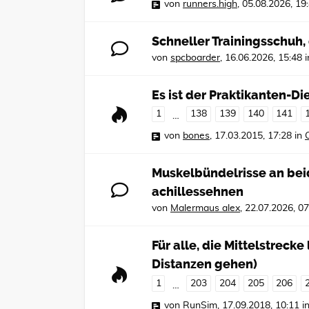
von
runners.high
,
05.08.2026, 19
Schneller Trainingsschuh
von
spcboarder
,
16.06.2026, 15:48
i
Es ist der Praktikanten-Die
1
138
139
140
141
…
von
bones
,
17.03.2015, 17:28
in
Muskelbündelrisse an be
achillessehnen
von
Malermaus alex
,
22.07.2026, 07
Für alle, die Mittelstreck
Distanzen gehen)
1
203
204
205
206
…
von
RunSim
,
17.09.2018, 10:11
i