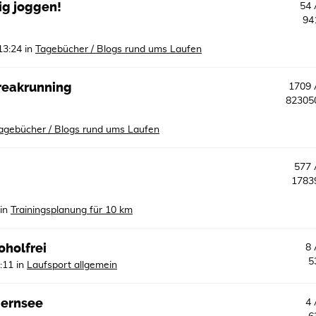
ig joggen!
54
94
13:24
in
Tagebücher / Blogs rund ums Laufen
treakrunning
1709
8230
agebücher / Blogs rund ums Laufen
577
178
in
Trainingsplanung für 10 km
oholfrei
8
5
:11
in
Laufsport allgemein
gernsee
4