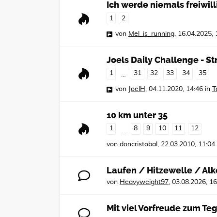
Ich werde niemals freiwill
1
2
von
Mel_is_running
,
16.04.2025, 
Joels Daily Challenge - S
1
31
32
33
34
35
…
von
JoelH
,
04.11.2020, 14:46
in
T
10 km unter 35
1
8
9
10
11
12
…
von
doncristobal
,
22.03.2010, 11:04
Laufen / Hitzewelle / Alk
von
Heavyweight97
,
03.08.2026, 16
Mit viel Vorfreude zum Te