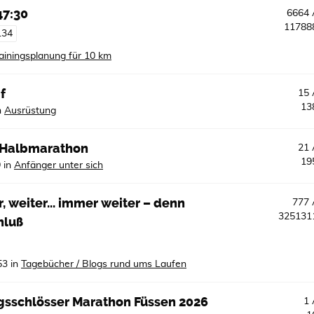
47:30
6664
1178
134
ainingsplanung für 10 km
f
15
13
n
Ausrüstung
. Halbmarathon
21
19
9
in
Anfänger unter sich
, weiter... immer weiter – denn
777
32513
hluß
53
in
Tagebücher / Blogs rund ums Laufen
igsschlösser Marathon Füssen 2026
1