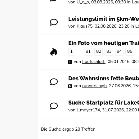
von
U_d_o
,
03.08.2026, 09:30
in
Lau
Leistungslimit im 5km-We
von
Klaus75
,
02.08.2026, 23:20
in
L
Ein Foto vom heutigen Tra
1
81
82
83
84
85
…
von
Laufschlaffi
,
05.01.2015, 08:
Des Wahnsinns fette Beut
von
runners.high
,
27.06.2026, 15
Suche Startplatz für Lak
von
L.meyer174
,
31.07.2026, 22:00
Die Suche ergab 28 Treffer