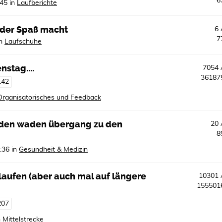
6
:45
in
Laufberichte
, der Spaß macht
6
7
n
Laufschuhe
nstag....
7054
3618
142
Organisatorisches und Feedback
iden waden übergang zu den
20
8
:36
in
Gesundheit & Medizin
e laufen (aber auch mal auf längere
10301
15550
207
n
Mittelstrecke