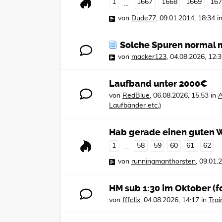
1
1667
1668
1669
16
…
von
Dude77
,
09.01.2014, 18:34
i
Solche Spuren normal 
von
macker123
,
04.08.2026, 12:
Laufband unter 2000€
von
RedBlue
,
06.08.2026, 15:53
in
A
Laufbänder etc.)
Hab gerade einen guten W
1
58
59
60
61
62
…
von
runningmanthorsten
,
09.01.
HM sub 1:30 im Oktober (f
von
fffelix
,
04.08.2026, 14:17
in
Tra