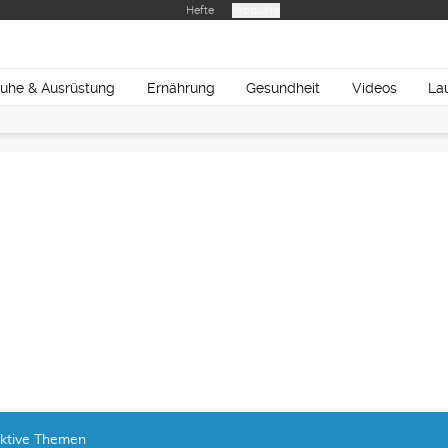
Hefte
Produkte
uhe & Ausrüstung
Ernährung
Gesundheit
Videos
La
ktive Themen