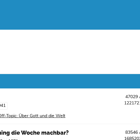
47029
12217
941
Off-Topic: Über Gott und die Welt
aining die Woche machbar?
83546
16852