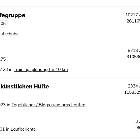
lfegruppe
10217
2811
205
ufschuhe
8718
3105
175
7:23
in
Trainingsplanung für 10 km
 künstlichen Hüfte
2334
11583
:23
in
Tagebücher / Blogs rund ums Laufen
3
8
:01
in
Laufberichte