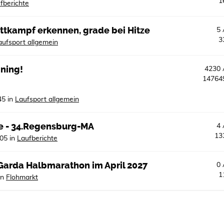
1
fberichte
ttkampf erkennen, grade bei Hitze
5
3
aufsport allgemein
ining!
4230
1476
45
in
Laufsport allgemein
e - 34.Regensburg-MA
4
13
:05
in
Laufberichte
eGarda Halbmarathon im April 2027
0
1
in
Flohmarkt