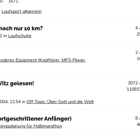
70
1671
n
Laufsport allgemein
mach nur 10 km?
4
2
32
in
Laufschuhe
2
1
nderes Equipment (Kopfhörer, MP3-Player,
itz gelesen!
3072
1108
2004, 12:54
in
Off-Topic: Über Gott und die Welt
ortgeschrittener Anfänger)
8
4
iningsplanung für Halbmarathon