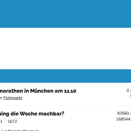
bmarathon in München am 11.10
0
in
Flohmarkt
aining die Woche machbar?
83560
16854
71
1672