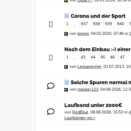
von
Dude77
,
09.01.2014, 18:34
i
Corona und der Sport
1
937
938
939
940
…
von
bones
,
04.02.2020, 07:46
in
Nach dem Einbau :-) einer
1
43
44
45
46
47
…
von
Leissprecher
,
01.07.2013, 10
Solche Spuren normal 
von
macker123
,
04.08.2026, 12:
Laufband unter 2000€
von
RedBlue
,
06.08.2026, 15:53
in
A
Laufbänder etc.)