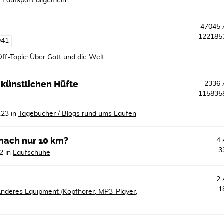
n
Laufsport allgemein
47045
12218
941
Off-Topic: Über Gott und die Welt
 künstlichen Hüfte
2336
11583
:23
in
Tagebücher / Blogs rund ums Laufen
mach nur 10 km?
4
3
32
in
Laufschuhe
2
1
nderes Equipment (Kopfhörer, MP3-Player,