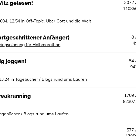
itz gelesen!
3072
1108
2004, 12:54
in
Off-Topic: Über Gott und die Welt
ortgeschrittener Anfänger)
8
4
iningsplanung für Halbmarathon
ig joggen!
54
94
13:24
in
Tagebücher / Blogs rund ums Laufen
treakrunning
1709
8230
agebücher / Blogs rund ums Laufen
577