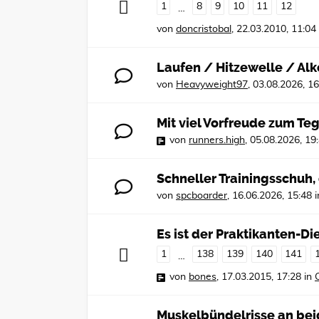
1
8
9
10
11
12
…
von
doncristobal
,
22.03.2010, 11:04
Laufen / Hitzewelle / Alk
von
Heavyweight97
,
03.08.2026, 16
Mit viel Vorfreude zum Te
von
runners.high
,
05.08.2026, 19
Schneller Trainingsschuh
von
spcboarder
,
16.06.2026, 15:48
i
Es ist der Praktikanten-Die
1
138
139
140
141
…
von
bones
,
17.03.2015, 17:28
in
Muskelbündelrisse an be