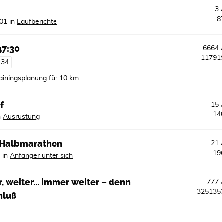
3
8
:01
in
Laufberichte
47:30
6664
1179
134
ainingsplanung für 10 km
f
15
14
n
Ausrüstung
. Halbmarathon
21
19
9
in
Anfänger unter sich
, weiter... immer weiter – denn
777
32513
hluß