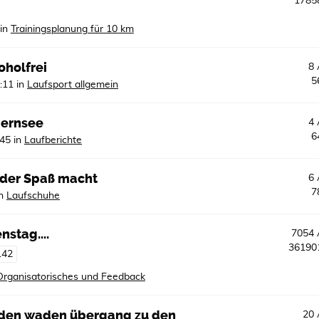
178
in
Trainingsplanung für 10 km
oholfrei
8
5
:11
in
Laufsport allgemein
gernsee
4
6
:45
in
Laufberichte
, der Spaß macht
6
7
n
Laufschuhe
nstag....
7054
3619
142
Organisatorisches und Feedback
iden waden übergang zu den
20