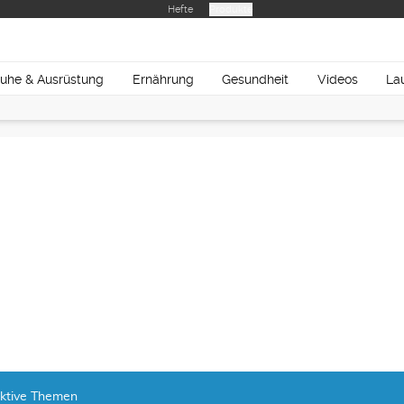
Hefte
Produkte
uhe & Ausrüstung
Ernährung
Gesundheit
Videos
La
ktive Themen