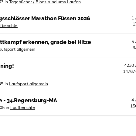
53
in
Tagebücher / Blogs rund ums Laufen
igsschlösser Marathon Füssen 2026
1
1
fberichte
ttkampf erkennen, grade bei Hitze
5
3
aufsport allgemein
ining!
4230
1476
45
in
Laufsport allgemein
e - 34.Regensburg-MA
4
15
:05
in
Laufberichte