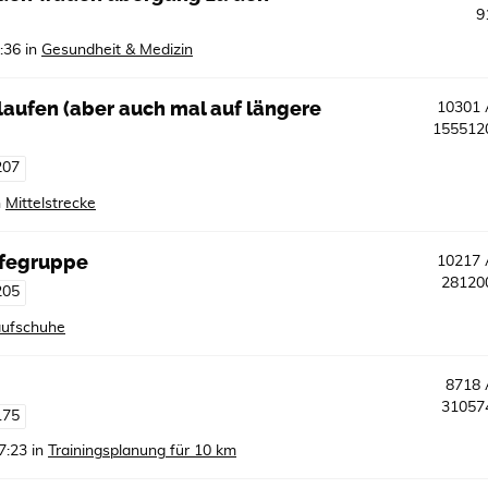
9
:36
in
Gesundheit & Medizin
e laufen (aber auch mal auf längere
10301
15551
207
n
Mittelstrecke
lfegruppe
10217
2812
205
ufschuhe
8718
3105
175
7:23
in
Trainingsplanung für 10 km