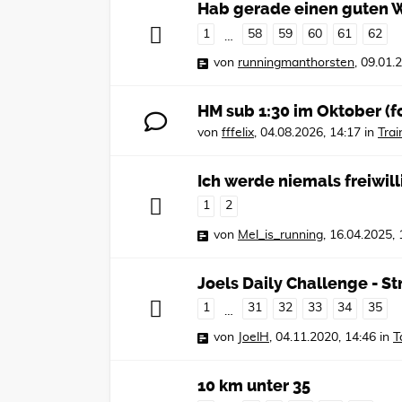
Hab gerade einen guten W
1
58
59
60
61
62
…
von
runningmanthorsten
,
09.01.
HM sub 1:30 im Oktober (f
von
fffelix
,
04.08.2026, 14:17
in
Tra
Ich werde niemals freiwill
1
2
von
Mel_is_running
,
16.04.2025, 
Joels Daily Challenge - S
1
31
32
33
34
35
…
von
JoelH
,
04.11.2020, 14:46
in
T
10 km unter 35