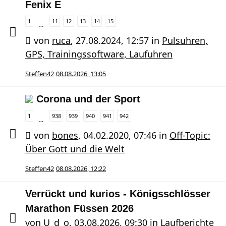
Fenix E
1
11
12
13
14
15
…
von
ruca
,
27.08.2024, 12:57
in
Pulsuhren,
GPS, Trainingssoftware, Laufuhren
Steffen42
08.08.2026, 13:05
Corona und der Sport
1
938
939
940
941
942
…
von
bones
,
04.02.2020, 07:46
in
Off-Topic:
Über Gott und die Welt
Steffen42
08.08.2026, 12:22
Verrückt und kurios - Königsschlösser
Marathon Füssen 2026
von
U_d_o
,
03.08.2026, 09:30
in
Laufberichte