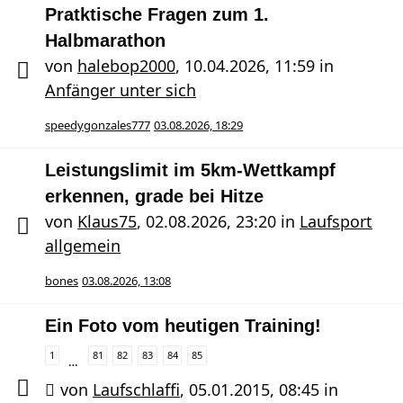
Pratktische Fragen zum 1.
Halbmarathon
von
halebop2000
,
10.04.2026, 11:59
in
Anfänger unter sich
speedygonzales777
03.08.2026, 18:29
Leistungslimit im 5km-Wettkampf
erkennen, grade bei Hitze
von
Klaus75
,
02.08.2026, 23:20
in
Laufsport
allgemein
bones
03.08.2026, 13:08
Ein Foto vom heutigen Training!
1
81
82
83
84
85
…
von
Laufschlaffi
,
05.01.2015, 08:45
in