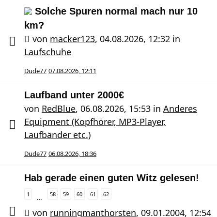
Solche Spuren normal mach nur 10
km?
von
macker123
,
04.08.2026, 12:32
in
Laufschuhe
Dude77
07.08.2026, 12:11
Laufband unter 2000€
von
RedBlue
,
06.08.2026, 15:53
in
Anderes
Equipment (Kopfhörer, MP3-Player,
Laufbänder etc.)
Dude77
06.08.2026, 18:36
Hab gerade einen guten Witz gelesen!
1
58
59
60
61
62
…
von
runningmanthorsten
,
09.01.2004, 12:54