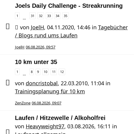
Joels Daily Challenge - Streakrunning
1
31
32
33
34
35
…
von
JoelH
,
04.11.2020, 14:46
in
Tagebücher
/ Blogs rund ums Laufen
JoelH
06.08.2026, 09:57
10 km unter 35
1
8
9
10
11
12
…
von
doncristobal
,
22.03.2010, 11:04
in
Trainingsplanung für 10 km
ZenZone
06.08.2026, 09:07
Laufen / Hitzewelle / Alkoholfrei
von
Heavyweight97
,
03.08.2026, 16:11
in