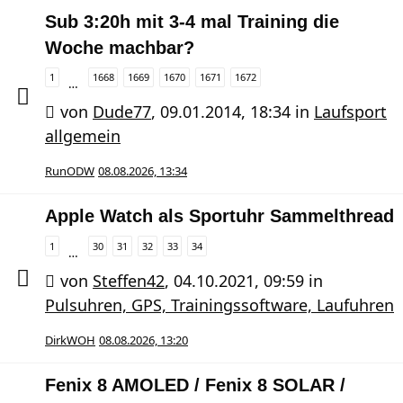
Sub 3:20h mit 3-4 mal Training die
Woche machbar?
1
1668
1669
1670
1671
1672
…
von
Dude77
,
09.01.2014, 18:34
in
Laufsport
allgemein
RunODW
08.08.2026, 13:34
Apple Watch als Sportuhr Sammelthread
1
30
31
32
33
34
…
von
Steffen42
,
04.10.2021, 09:59
in
Pulsuhren, GPS, Trainingssoftware, Laufuhren
DirkWOH
08.08.2026, 13:20
Fenix 8 AMOLED / Fenix 8 SOLAR /