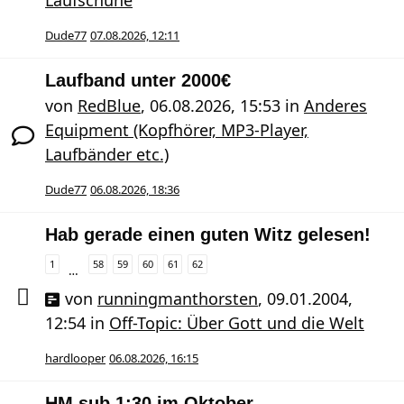
Dude77
07.08.2026, 12:11
Laufband unter 2000€
von
RedBlue
,
06.08.2026, 15:53
in
Anderes
Equipment (Kopfhörer, MP3-Player,
Laufbänder etc.)
Dude77
06.08.2026, 18:36
Hab gerade einen guten Witz gelesen!
1
58
59
60
61
62
…
von
runningmanthorsten
,
09.01.2004,
12:54
in
Off-Topic: Über Gott und die Welt
hardlooper
06.08.2026, 16:15
HM sub 1:30 im Oktober