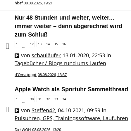
hbef
08.08.2026, 19:21
Nur 48 Stunden und weiter, weiter...
immer weiter – denn abgerechnet wird
zum Schluß
1
12
13
14
15
16
…
von
schauläufer
,
13.01.2020, 22:53
in
Tagebücher / Blogs rund ums Laufen
d'Oma joggt
08.08.2026, 13:37
Apple Watch als Sportuhr Sammelthread
1
30
31
32
33
34
…
von
Steffen42
,
04.10.2021, 09:59
in
Pulsuhren, GPS, Trainingssoftware, Laufuhren
DirkWOH
08.08.2026, 13:20