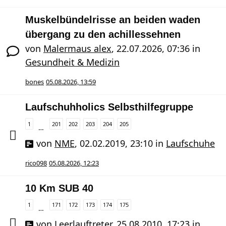
Muskelbündelrisse an beiden waden
übergang zu den achillessehnen
von
Malermaus alex
,
22.07.2026, 07:36
in
Gesundheit & Medizin
bones
05.08.2026, 13:59
Laufschuhholics Selbsthilfegruppe
1
201
202
203
204
205
…
von
NME
,
02.02.2019, 23:10
in
Laufschuhe
rico098
05.08.2026, 12:23
10 Km SUB 40
1
171
172
173
174
175
…
von
Leerlauftreter
,
25.08.2010, 17:23
in