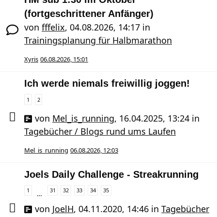
(fortgeschrittener Anfänger)
von
fffelix
,
04.08.2026, 14:17
in
Trainingsplanung für Halbmarathon
Xyris
06.08.2026, 15:01
Ich werde niemals freiwillig joggen!
1
2
von
Mel_is_running
,
16.04.2025, 13:24
in
Tagebücher / Blogs rund ums Laufen
Mel_is_running
06.08.2026, 12:03
Joels Daily Challenge - Streakrunning
1
31
32
33
34
35
…
von
JoelH
,
04.11.2020, 14:46
in
Tagebücher