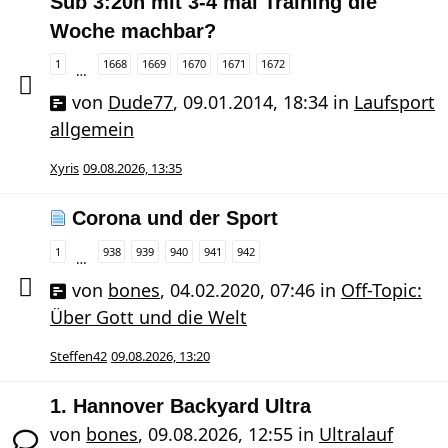
Sub 3:20h mit 3-4 mal Training die
Woche machbar?
1
1668
1669
1670
1671
1672
…
von
Dude77
,
09.01.2014, 18:34
in
Laufsport
allgemein
Xyris
09.08.2026, 13:35
Corona und der Sport
1
938
939
940
941
942
…
von
bones
,
04.02.2020, 07:46
in
Off-Topic:
Über Gott und die Welt
Steffen42
09.08.2026, 13:20
1. Hannover Backyard Ultra
von
bones
,
09.08.2026, 12:55
in
Ultralauf