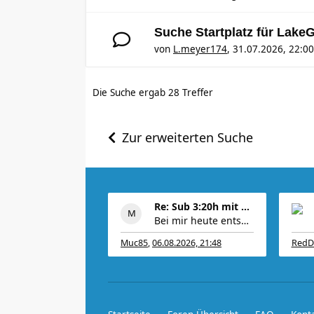
Suche Startplatz für Lake
von
L.meyer174
,
31.07.2026, 22:00
Die Suche ergab 28 Treffer
Zur erweiterten Suche
Re: Sub 3:20h mit 3-4 mal Training die Woche machb
Bei mir heute entspannt 10km very easy @5:20
Muc85
,
06.08.2026, 21:48
RedD