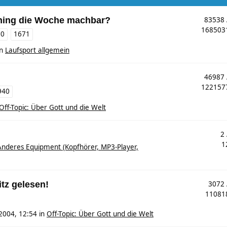
ining die Woche machbar?
83538
16850
70
1671
in
Laufsport allgemein
46987
12215
940
Off-Topic: Über Gott und die Welt
2
1
Anderes Equipment (Kopfhörer, MP3-Player,
tz gelesen!
3072
1108
2004, 12:54
in
Off-Topic: Über Gott und die Welt