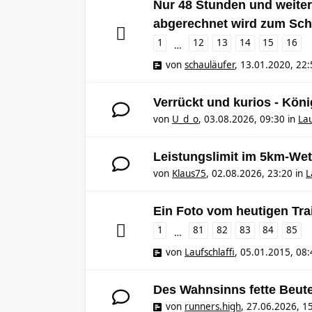
Nur 48 Stunden und weiter,
abgerechnet wird zum Sch
1
12
13
14
15
16
…
von
schauläufer
,
13.01.2020, 22:
Verrückt und kurios - Kö
von
U_d_o
,
03.08.2026, 09:30
in
Lau
Leistungslimit im 5km-Wet
von
Klaus75
,
02.08.2026, 23:20
in
L
Ein Foto vom heutigen Tra
1
81
82
83
84
85
…
von
Laufschlaffi
,
05.01.2015, 08:
Des Wahnsinns fette Beut
von
runners.high
,
27.06.2026, 1