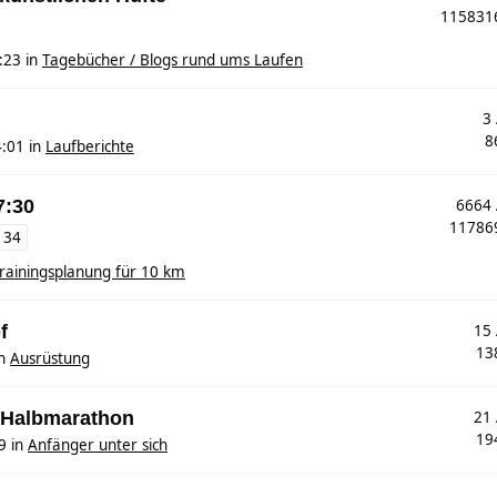
11583
:23
in
Tagebücher / Blogs rund ums Laufen
3
8
4:01
in
Laufberichte
7:30
6664
1178
134
rainingsplanung für 10 km
f
15
13
n
Ausrüstung
. Halbmarathon
21
19
9
in
Anfänger unter sich