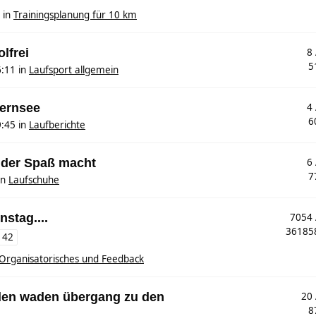
in
Trainingsplanung für 10 km
olfrei
8
5
6:11
in
Laufsport allgemein
gernsee
4
6
9:45
in
Laufberichte
 der Spaß macht
6
7
in
Laufschuhe
nstag....
7054
3618
142
Organisatorisches und Feedback
den waden übergang zu den
20
8