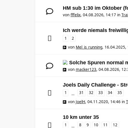
HM sub 1:30 im Oktober (f
von
fffelix
,
04.08.2026, 14:17
in
Tra
Ich werde niemals freiwilli
1
2
von
Mel_is_running
,
16.04.2025, 
Solche Spuren normal 
von
macker123
,
04.08.2026, 12:
Joels Daily Challenge - St
1
31
32
33
34
35
…
von
JoelH
,
04.11.2020, 14:46
in
T
10 km unter 35
1
8
9
10
11
12
…