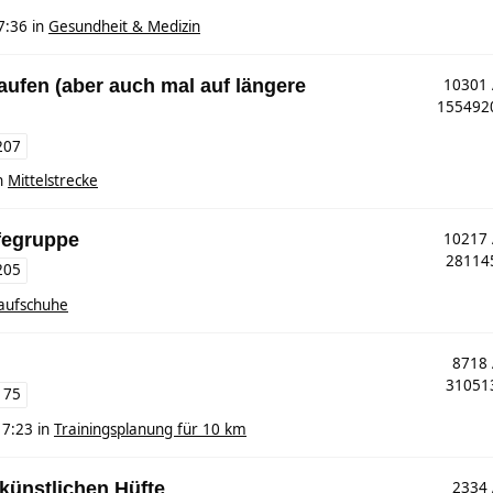
7:36
in
Gesundheit & Medizin
 laufen (aber auch mal auf längere
10301
15549
207
n
Mittelstrecke
fegruppe
10217
2811
205
aufschuhe
8718
3105
175
17:23
in
Trainingsplanung für 10 km
 künstlichen Hüfte
2334