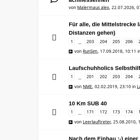
achillessehnen
von
Malermaus alex
,
22.07.2026, 0
Für alle, die Mittelstrecke
Distanzen gehen)
1
203
204
205
206
…
von
RunSim
,
17.09.2018, 10:11
i
Laufschuhholics Selbsthil
1
201
202
203
204
…
von
NME
,
02.02.2019, 23:10
in
L
10 Km SUB 40
1
171
172
173
174
…
von
Leerlauftreter
,
25.08.2010, 
Nach dem Einbau :-) einer