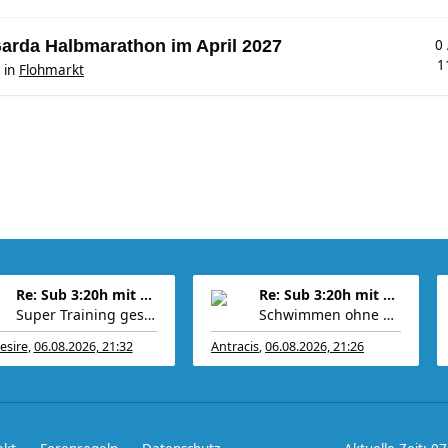
Garda Halbmarathon im April 2027
0
1
in
Flohmarkt
Re: Sub 3:20h mit 3-4 mal Training die Woche machb
Re: Sub 3:20h mit 3-4 mal Training die Woche machb
Super Training gestern Antracis Wollte schon mal v
Schwimmen ohne Neo ist zäh. Heute 2553m in 67 Minu
esire
,
06.08.2026, 21:32
Antracis
,
06.08.2026, 21:26