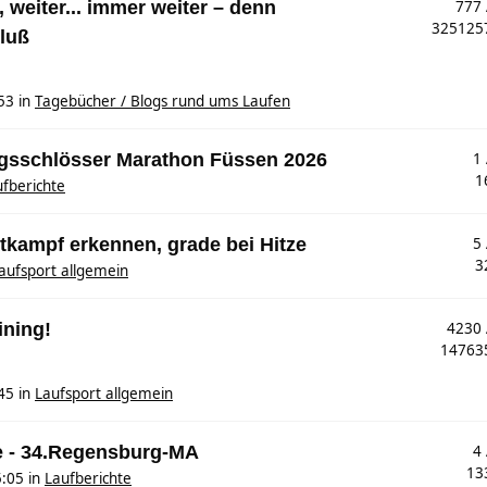
 weiter... immer weiter – denn
777
32512
luß
53
in
Tagebücher / Blogs rund ums Laufen
nigsschlösser Marathon Füssen 2026
1
1
fberichte
tkampf erkennen, grade bei Hitze
5
3
aufsport allgemein
ining!
4230
1476
45
in
Laufsport allgemein
e - 34.Regensburg-MA
4
13
5:05
in
Laufberichte