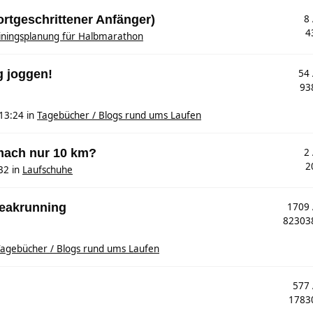
ortgeschrittener Anfänger)
8
4
iningsplanung für Halbmarathon
g joggen!
54
93
13:24
in
Tagebücher / Blogs rund ums Laufen
mach nur 10 km?
2
2
32
in
Laufschuhe
reakrunning
1709
8230
agebücher / Blogs rund ums Laufen
577
178