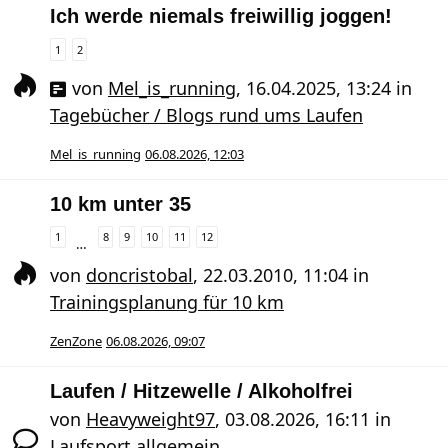
Ich werde niemals freiwillig joggen!
1
2
von
Mel_is_running
,
16.04.2025, 13:24
in
Tagebücher / Blogs rund ums Laufen
Mel_is_running
06.08.2026, 12:03
10 km unter 35
1
8
9
10
11
12
…
von
doncristobal
,
22.03.2010, 11:04
in
Trainingsplanung für 10 km
ZenZone
06.08.2026, 09:07
Laufen / Hitzewelle / Alkoholfrei
von
Heavyweight97
,
03.08.2026, 16:11
in
Laufsport allgemein