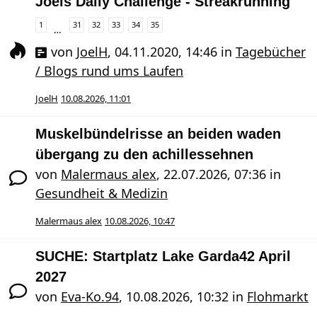
Joels Daily Challenge - Streakrunning
1
31
32
33
34
35
…
von
JoelH
,
04.11.2020, 14:46
in
Tagebücher
/ Blogs rund ums Laufen
JoelH
10.08.2026, 11:01
Muskelbündelrisse an beiden waden
übergang zu den achillessehnen
von
Malermaus alex
,
22.07.2026, 07:36
in
Gesundheit & Medizin
Malermaus alex
10.08.2026, 10:47
SUCHE: Startplatz Lake Garda42 April
2027
von
Eva-Ko.94
,
10.08.2026, 10:32
in
Flohmarkt