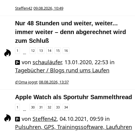
Steffen42
09.08.2026, 10:49
Nur 48 Stunden und weiter, weiter...
immer weiter – denn abgerechnet wird
zum Schluß
1
12
13
14
15
16
…
von
schauläufer
,
13.01.2020, 22:53
in
Tagebücher / Blogs rund ums Laufen
d'Oma joggt
08.08.2026, 13:37
Apple Watch als Sportuhr Sammelthread
1
30
31
32
33
34
…
von
Steffen42
,
04.10.2021, 09:59
in
Pulsuhren, GPS, Trainingssoftware, Laufuhren