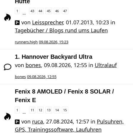
Hüfte
1
43
44
45
46
47
…
von
Leissprecher
,
01.07.2013, 10:23
in
Tagebücher / Blogs rund ums Laufen
runners.high
09.08.2026, 15:23
1. Hannover Backyard Ultra
von
bones
,
09.08.2026, 12:55
in
Ultralauf
bones
09.08.2026, 12:55
Fenix 8 AMOLED / Fenix 8 SOLAR /
Fenix E
1
11
12
13
14
15
…
von
ruca
,
27.08.2024, 12:57
in
Pulsuhren,
GPS, Trainingssoftware, Laufuhren