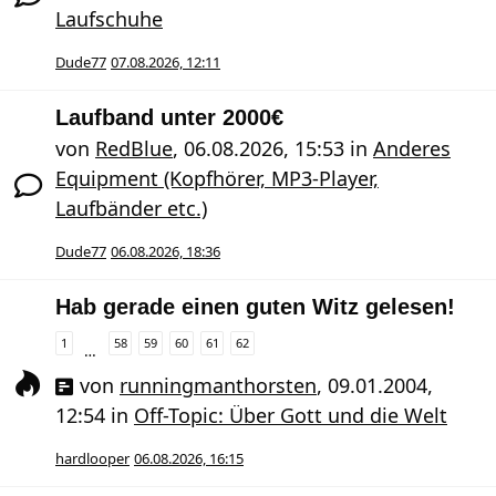
Laufschuhe
Dude77
07.08.2026, 12:11
Laufband unter 2000€
von
RedBlue
,
06.08.2026, 15:53
in
Anderes
Equipment (Kopfhörer, MP3-Player,
Laufbänder etc.)
Dude77
06.08.2026, 18:36
Hab gerade einen guten Witz gelesen!
1
58
59
60
61
62
…
von
runningmanthorsten
,
09.01.2004,
12:54
in
Off-Topic: Über Gott und die Welt
hardlooper
06.08.2026, 16:15