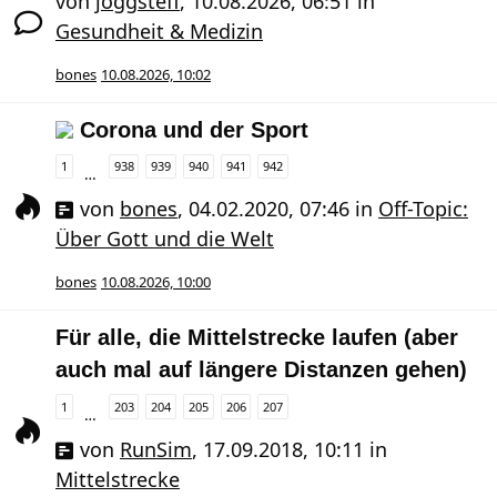
von
joggsteff
,
10.08.2026, 06:51
in
Gesundheit & Medizin
bones
10.08.2026, 10:02
Corona und der Sport
1
938
939
940
941
942
…
von
bones
,
04.02.2020, 07:46
in
Off-Topic:
Über Gott und die Welt
bones
10.08.2026, 10:00
Für alle, die Mittelstrecke laufen (aber
auch mal auf längere Distanzen gehen)
1
203
204
205
206
207
…
von
RunSim
,
17.09.2018, 10:11
in
Mittelstrecke