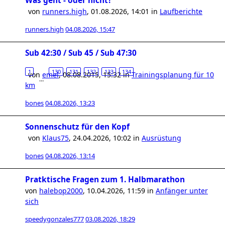
Was geht - oder nicht?
von
runners.high
,
01.08.2026, 14:01
in
Laufberichte
runners.high
04.08.2026, 15:47
Sub 42:30 / Sub 45 / Sub 47:30
1
130
131
132
133
134
von
emel
,
08.08.2015, 15:32
in
Trainingsplanung für 10
…
km
bones
04.08.2026, 13:23
Sonnenschutz für den Kopf
von
Klaus75
,
24.04.2026, 10:02
in
Ausrüstung
bones
04.08.2026, 13:14
Pratktische Fragen zum 1. Halbmarathon
von
halebop2000
,
10.04.2026, 11:59
in
Anfänger unter
sich
speedygonzales777
03.08.2026, 18:29