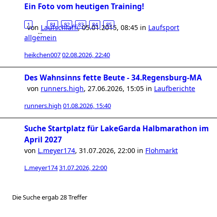
Ein Foto vom heutigen Training!
1
81
82
83
84
85
von
Laufschlaffi
,
05.01.2015, 08:45
in
Laufsport
…
allgemein
heikchen007
02.08.2026, 22:40
Des Wahnsinns fette Beute - 34.Regensburg-MA
von
runners.high
,
27.06.2026, 15:05
in
Laufberichte
runners.high
01.08.2026, 15:40
Suche Startplatz für LakeGarda Halbmarathon im
April 2027
von
L.meyer174
,
31.07.2026, 22:00
in
Flohmarkt
L.meyer174
31.07.2026, 22:00
Die Suche ergab 28 Treffer