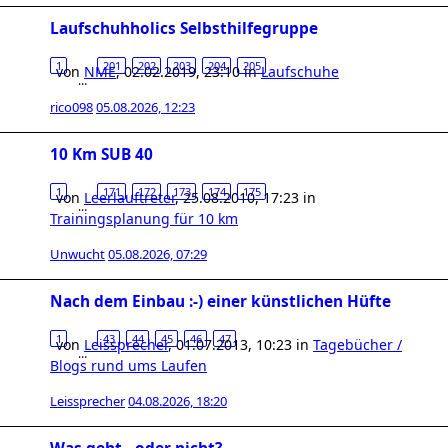
Laufschuhholics Selbsthilfegruppe
1
201
202
203
204
205
von
NME
,
02.02.2019, 23:10
in
Laufschuhe
…
rico098
05.08.2026, 12:23
10 Km SUB 40
1
171
172
173
174
175
von
Leerlauftreter
,
25.08.2010, 17:23
in
…
Trainingsplanung für 10 km
Unwucht
05.08.2026, 07:29
Nach dem Einbau :-) einer künstlichen Hüfte
1
43
44
45
46
47
von
Leissprecher
,
01.07.2013, 10:23
in
Tagebücher /
…
Blogs rund ums Laufen
Leissprecher
04.08.2026, 18:20