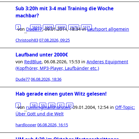
Sub 3:20h mit 3-4 mal Training die Woche
machbar?
1
1667
1668
1669
1670
1671
von
Dude77
,
09.01.2014, 18:34
in
Laufsport allgemein
…
Christoph83
07.08.2026, 09:25
Laufband unter 2000€
von
RedBlue
,
06.08.2026, 15:53
in
Anderes Equipment
(Kopfhörer, MP3-Player, Laufbänder etc.)
Dude77
06.08.2026, 18:36
Hab gerade einen guten Witz gelesen!
1
58
59
60
61
62
von
runningmanthorsten
,
09.01.2004, 12:54
in
Off-Topic:
…
Über Gott und die Welt
hardlooper
06.08.2026, 16:15