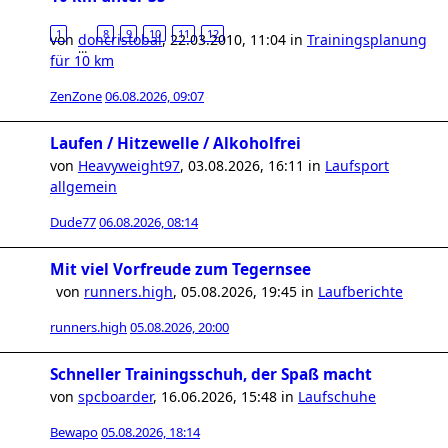
1
8
9
10
11
12
von
doncristobal
,
22.03.2010, 11:04
in
Trainingsplanung
…
für 10 km
ZenZone
06.08.2026, 09:07
Laufen / Hitzewelle / Alkoholfrei
von
Heavyweight97
,
03.08.2026, 16:11
in
Laufsport
allgemein
Dude77
06.08.2026, 08:14
Mit viel Vorfreude zum Tegernsee
von
runners.high
,
05.08.2026, 19:45
in
Laufberichte
runners.high
05.08.2026, 20:00
Schneller Trainingsschuh, der Spaß macht
von
spcboarder
,
16.06.2026, 15:48
in
Laufschuhe
Bewapo
05.08.2026, 18:14