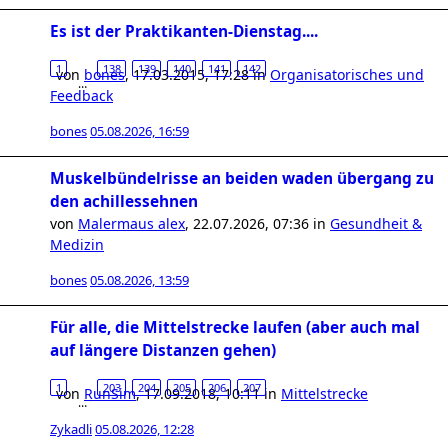
Es ist der Praktikanten-Dienstag....
1
138
139
140
141
142
von
bones
,
17.03.2015, 17:28
in
Organisatorisches und
…
Feedback
bones
05.08.2026, 16:59
Muskelbündelrisse an beiden waden übergang zu
den achillessehnen
von
Malermaus alex
,
22.07.2026, 07:36
in
Gesundheit &
Medizin
bones
05.08.2026, 13:59
Für alle, die Mittelstrecke laufen (aber auch mal
auf längere Distanzen gehen)
1
203
204
205
206
207
von
RunSim
,
17.09.2018, 10:11
in
Mittelstrecke
…
Zykadli
05.08.2026, 12:28