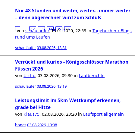
Nur 48 Stunden und weiter, weiter... immer weiter
– denn abgerechnet wird zum Schluß
1
12
13
14
15
16
von
schauläufer
,
13.01.2020, 22:53
in
Tagebücher / Blogs
…
rund ums Laufen
schauläufer
03.08.2026, 13:31
Verrückt und kurios - Königsschlösser Marathon
Füssen 2026
von
U_d_o
,
03.08.2026, 09:30
in
Laufberichte
schauläufer
03.08.2026, 13:19
Leistungslimit im 5km-Wettkampf erkennen,
grade bei Hitze
von
Klaus75
,
02.08.2026, 23:20
in
Laufsport allgemein
bones
03.08.2026, 13:08