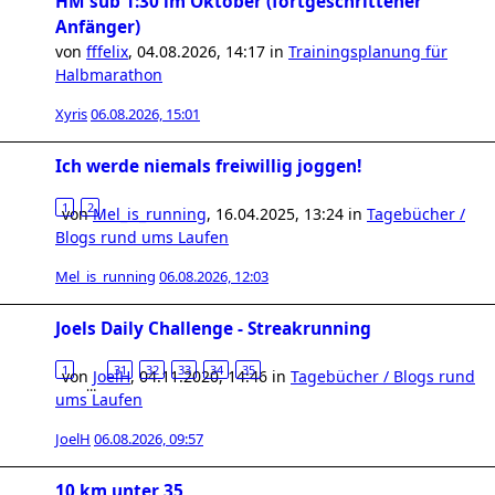
HM sub 1:30 im Oktober (fortgeschrittener
Anfänger)
von
fffelix
,
04.08.2026, 14:17
in
Trainingsplanung für
Halbmarathon
Xyris
06.08.2026, 15:01
Ich werde niemals freiwillig joggen!
1
2
von
Mel_is_running
,
16.04.2025, 13:24
in
Tagebücher /
Blogs rund ums Laufen
Mel_is_running
06.08.2026, 12:03
Joels Daily Challenge - Streakrunning
1
31
32
33
34
35
von
JoelH
,
04.11.2020, 14:46
in
Tagebücher / Blogs rund
…
ums Laufen
JoelH
06.08.2026, 09:57
10 km unter 35