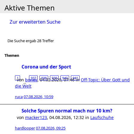
Aktive Themen
Zur erweiterten Suche
Die Suche ergab 28 Treffer
Themen
Corona und der Sport
1
937
938
939
940
941
von
bones
,
04.02.2020, 07:46
in
Off-Topic: Über Gott und
…
die Welt
ruca
07.08.2026, 10:59
Solche Spuren normal mach nur 10 km?
von
macker123
,
04.08.2026, 12:32
in
Laufschuhe
hardlooper
07.08.2026, 09:25