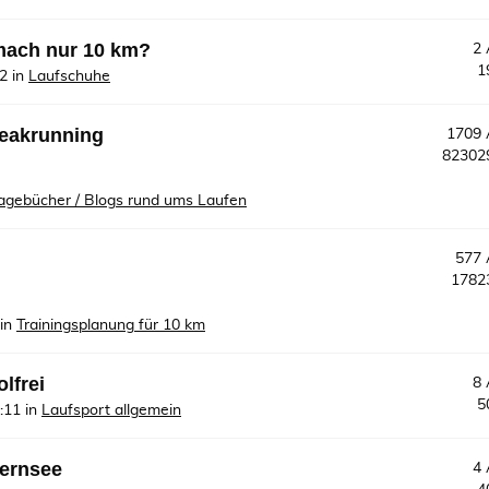
mach nur 10 km?
2
1
32
in
Laufschuhe
reakrunning
1709
8230
agebücher / Blogs rund ums Laufen
577
178
in
Trainingsplanung für 10 km
olfrei
8
5
:11
in
Laufsport allgemein
gernsee
4