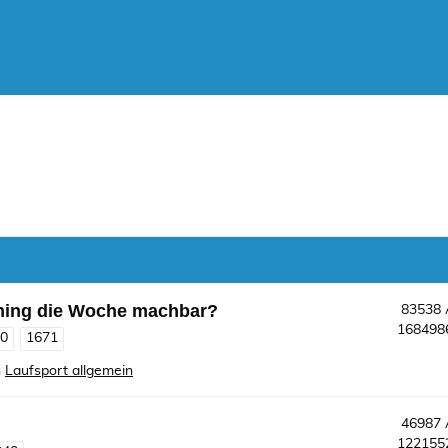
ining die Woche machbar?
83538
16849
70
1671
n
Laufsport allgemein
46987
12215