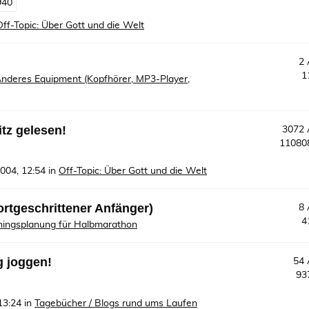
940
Off-Topic: Über Gott und die Welt
2
1
nderes Equipment (Kopfhörer, MP3-Player,
tz gelesen!
3072
1108
2004, 12:54
in
Off-Topic: Über Gott und die Welt
ortgeschrittener Anfänger)
8
4
iningsplanung für Halbmarathon
g joggen!
54
93
13:24
in
Tagebücher / Blogs rund ums Laufen