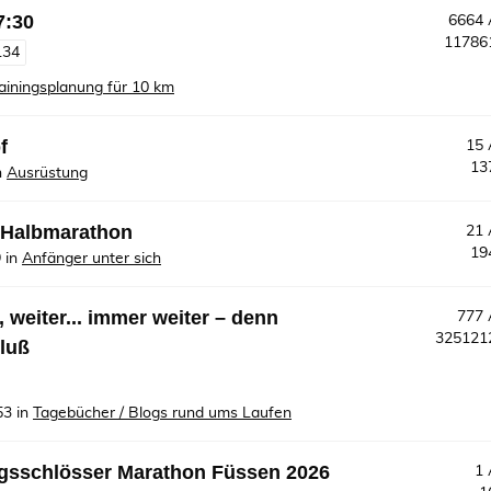
7:30
6664
1178
134
ainingsplanung für 10 km
f
15
13
n
Ausrüstung
. Halbmarathon
21
19
9
in
Anfänger unter sich
 weiter... immer weiter – denn
777
32512
luß
53
in
Tagebücher / Blogs rund ums Laufen
nigsschlösser Marathon Füssen 2026
1