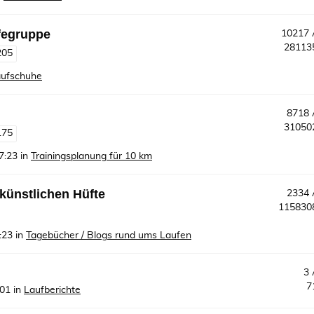
fegruppe
10217
2811
205
ufschuhe
8718
3105
175
7:23
in
Trainingsplanung für 10 km
 künstlichen Hüfte
2334
11583
:23
in
Tagebücher / Blogs rund ums Laufen
3
7
:01
in
Laufberichte