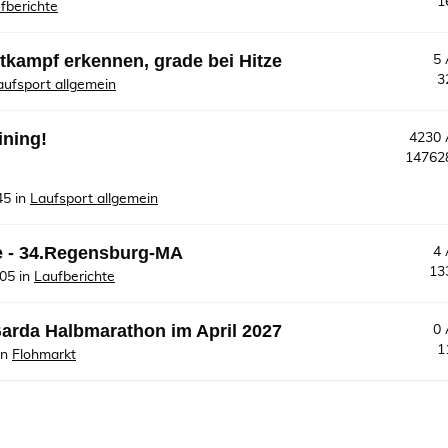
1
fberichte
tkampf erkennen, grade bei Hitze
5
3
aufsport allgemein
ining!
4230
1476
45
in
Laufsport allgemein
e - 34.Regensburg-MA
4
13
:05
in
Laufberichte
Garda Halbmarathon im April 2027
0
1
in
Flohmarkt