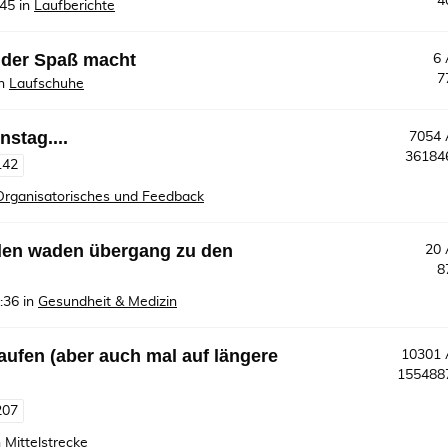
4
:45
in
Laufberichte
 der Spaß macht
6
7
n
Laufschuhe
nstag....
7054
3618
142
Organisatorisches und Feedback
den waden übergang zu den
20
8
:36
in
Gesundheit & Medizin
 laufen (aber auch mal auf längere
10301
15548
207
n
Mittelstrecke