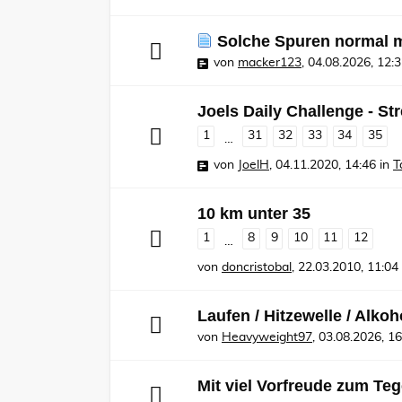
Solche Spuren normal 
von
macker123
,
04.08.2026, 12:
Joels Daily Challenge - St
1
31
32
33
34
35
…
von
JoelH
,
04.11.2020, 14:46
in
T
10 km unter 35
1
8
9
10
11
12
…
von
doncristobal
,
22.03.2010, 11:04
Laufen / Hitzewelle / Alkoh
von
Heavyweight97
,
03.08.2026, 16
Mit viel Vorfreude zum Te