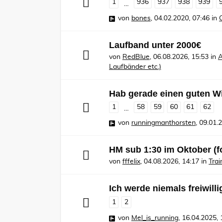
1
936
937
938
939
…
von
bones
,
04.02.2020, 07:46
in
Laufband unter 2000€
von
RedBlue
,
06.08.2026, 15:53
in
A
Laufbänder etc.)
Hab gerade einen guten Wi
1
58
59
60
61
62
…
von
runningmanthorsten
,
09.01.
HM sub 1:30 im Oktober (f
von
fffelix
,
04.08.2026, 14:17
in
Tra
Ich werde niemals freiwilli
1
2
von
Mel_is_running
,
16.04.2025, 