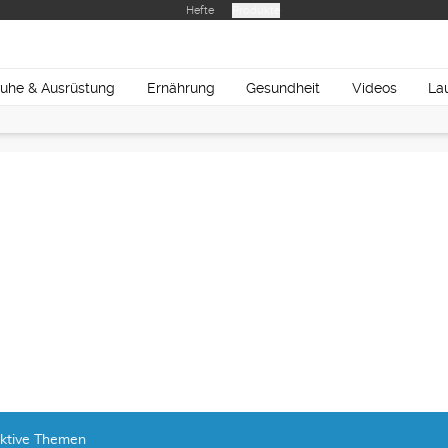
Hefte
Produkte
uhe & Ausrüstung
Ernährung
Gesundheit
Videos
La
ktive Themen