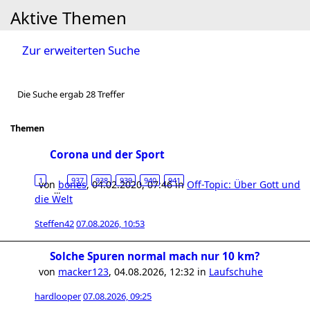
Aktive Themen
Zur erweiterten Suche
Die Suche ergab 28 Treffer
Themen
Corona und der Sport
1
937
938
939
940
941
von
bones
,
04.02.2020, 07:46
in
Off-Topic: Über Gott und
…
die Welt
Steffen42
07.08.2026, 10:53
Solche Spuren normal mach nur 10 km?
von
macker123
,
04.08.2026, 12:32
in
Laufschuhe
hardlooper
07.08.2026, 09:25