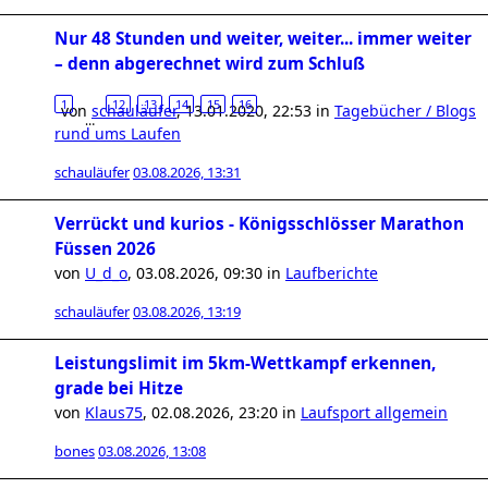
Nur 48 Stunden und weiter, weiter... immer weiter
– denn abgerechnet wird zum Schluß
1
12
13
14
15
16
von
schauläufer
,
13.01.2020, 22:53
in
Tagebücher / Blogs
…
rund ums Laufen
schauläufer
03.08.2026, 13:31
Verrückt und kurios - Königsschlösser Marathon
Füssen 2026
von
U_d_o
,
03.08.2026, 09:30
in
Laufberichte
schauläufer
03.08.2026, 13:19
Leistungslimit im 5km-Wettkampf erkennen,
grade bei Hitze
von
Klaus75
,
02.08.2026, 23:20
in
Laufsport allgemein
bones
03.08.2026, 13:08