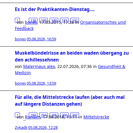
Es ist der Praktikanten-Dienstag....
1
138
139
140
141
142
von
bones
,
17.03.2015, 17:28
in
Organisatorisches und
…
Feedback
bones
05.08.2026, 16:59
Muskelbündelrisse an beiden waden übergang zu
den achillessehnen
von
Malermaus alex
,
22.07.2026, 07:36
in
Gesundheit &
Medizin
bones
05.08.2026, 13:59
Für alle, die Mittelstrecke laufen (aber auch mal
auf längere Distanzen gehen)
1
203
204
205
206
207
von
RunSim
,
17.09.2018, 10:11
in
Mittelstrecke
…
Zykadli
05.08.2026, 12:28