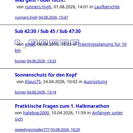
Was geht - oder nicht?
von
runners.high
,
01.08.2026, 14:01
in
Laufberichte
runners.high
04.08.2026, 15:47
Sub 42:30 / Sub 45 / Sub 47:30
1
130
131
132
133
134
von
emel
,
08.08.2015, 15:32
in
Trainingsplanung für 10
…
km
bones
04.08.2026, 13:23
Sonnenschutz für den Kopf
von
Klaus75
,
24.04.2026, 10:02
in
Ausrüstung
bones
04.08.2026, 13:14
Pratktische Fragen zum 1. Halbmarathon
von
halebop2000
,
10.04.2026, 11:59
in
Anfänger unter
sich
speedygonzales777
03.08.2026, 18:29