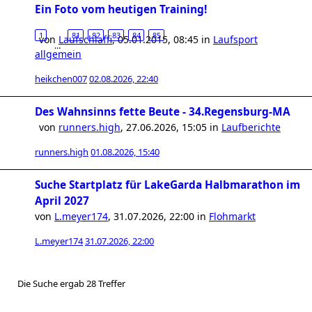
Ein Foto vom heutigen Training!
1
81
82
83
84
85
von
Laufschlaffi
,
05.01.2015, 08:45
in
Laufsport
…
allgemein
heikchen007
02.08.2026, 22:40
Des Wahnsinns fette Beute - 34.Regensburg-MA
von
runners.high
,
27.06.2026, 15:05
in
Laufberichte
runners.high
01.08.2026, 15:40
Suche Startplatz für LakeGarda Halbmarathon im
April 2027
von
L.meyer174
,
31.07.2026, 22:00
in
Flohmarkt
L.meyer174
31.07.2026, 22:00
Die Suche ergab 28 Treffer