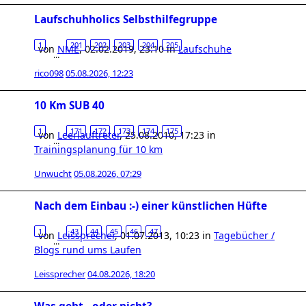
Laufschuhholics Selbsthilfegruppe
1
201
202
203
204
205
von
NME
,
02.02.2019, 23:10
in
Laufschuhe
…
rico098
05.08.2026, 12:23
10 Km SUB 40
1
171
172
173
174
175
von
Leerlauftreter
,
25.08.2010, 17:23
in
…
Trainingsplanung für 10 km
Unwucht
05.08.2026, 07:29
Nach dem Einbau :-) einer künstlichen Hüfte
1
43
44
45
46
47
von
Leissprecher
,
01.07.2013, 10:23
in
Tagebücher /
…
Blogs rund ums Laufen
Leissprecher
04.08.2026, 18:20