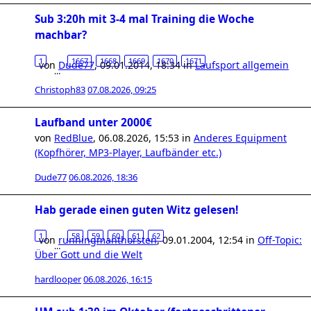
Sub 3:20h mit 3-4 mal Training die Woche
machbar?
1
1667
1668
1669
1670
1671
von
Dude77
,
09.01.2014, 18:34
in
Laufsport allgemein
…
Christoph83
07.08.2026, 09:25
Laufband unter 2000€
von
RedBlue
,
06.08.2026, 15:53
in
Anderes Equipment
(Kopfhörer, MP3-Player, Laufbänder etc.)
Dude77
06.08.2026, 18:36
Hab gerade einen guten Witz gelesen!
1
58
59
60
61
62
von
runningmanthorsten
,
09.01.2004, 12:54
in
Off-Topic:
…
Über Gott und die Welt
hardlooper
06.08.2026, 16:15