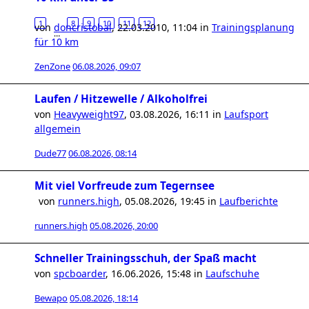
1
8
9
10
11
12
von
doncristobal
,
22.03.2010, 11:04
in
Trainingsplanung
…
für 10 km
ZenZone
06.08.2026, 09:07
Laufen / Hitzewelle / Alkoholfrei
von
Heavyweight97
,
03.08.2026, 16:11
in
Laufsport
allgemein
Dude77
06.08.2026, 08:14
Mit viel Vorfreude zum Tegernsee
von
runners.high
,
05.08.2026, 19:45
in
Laufberichte
runners.high
05.08.2026, 20:00
Schneller Trainingsschuh, der Spaß macht
von
spcboarder
,
16.06.2026, 15:48
in
Laufschuhe
Bewapo
05.08.2026, 18:14