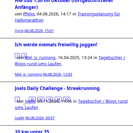
HM sub 1:30 im Oktober (fortgeschrittener
Anfänger)
von
fffelix
,
04.08.2026, 14:17
in
Trainingsplanung für
Halbmarathon
Xyris
06.08.2026, 15:01
Ich werde niemals freiwillig joggen!
1
2
von
Mel_is_running
,
16.04.2025, 13:24
in
Tagebücher /
Blogs rund ums Laufen
Mel_is_running
06.08.2026, 12:03
Joels Daily Challenge - Streakrunning
1
31
32
33
34
35
von
JoelH
,
04.11.2020, 14:46
in
Tagebücher / Blogs rund
…
ums Laufen
JoelH
06.08.2026, 09:57
10 km unter 35