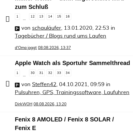
zum Schluß
1
12
13
14
15
16
…
von
schauläufer
,
13.01.2020, 22:53
in
Tagebücher / Blogs rund ums Laufen
d'Oma joggt
08.08.2026, 13:37
Apple Watch als Sportuhr Sammelthread
1
30
31
32
33
34
…
von
Steffen42
,
04.10.2021, 09:59
in
Pulsuhren, GPS, Trainingssoftware, Laufuhren
DirkWOH
08.08.2026, 13:20
Fenix 8 AMOLED / Fenix 8 SOLAR /
Fenix E