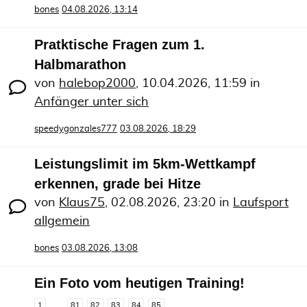
bones
04.08.2026, 13:14
Pratktische Fragen zum 1.
Halbmarathon
von
halebop2000
,
10.04.2026, 11:59
in
Anfänger unter sich
speedygonzales777
03.08.2026, 18:29
Leistungslimit im 5km-Wettkampf
erkennen, grade bei Hitze
von
Klaus75
,
02.08.2026, 23:20
in
Laufsport
allgemein
bones
03.08.2026, 13:08
Ein Foto vom heutigen Training!
1
81
82
83
84
85