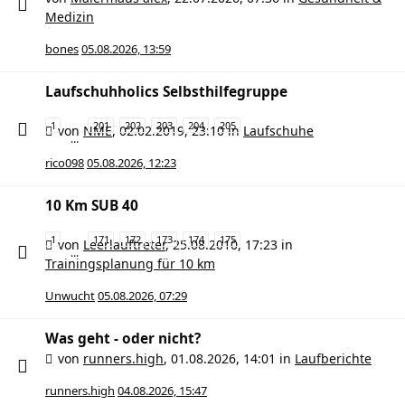
Medizin
bones
05.08.2026, 13:59
Laufschuhholics Selbsthilfegruppe
1
201
202
203
204
205
von
NME
,
02.02.2019, 23:10
in
Laufschuhe
…
rico098
05.08.2026, 12:23
10 Km SUB 40
1
171
172
173
174
175
von
Leerlauftreter
,
25.08.2010, 17:23
in
…
Trainingsplanung für 10 km
Unwucht
05.08.2026, 07:29
Was geht - oder nicht?
von
runners.high
,
01.08.2026, 14:01
in
Laufberichte
runners.high
04.08.2026, 15:47