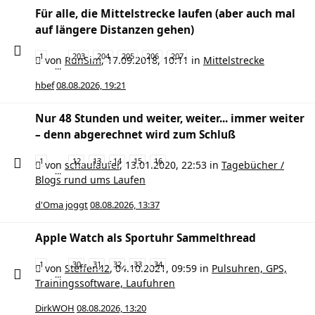
Für alle, die Mittelstrecke laufen (aber auch mal
auf längere Distanzen gehen)
1
203
204
205
206
207
von
RunSim
,
17.09.2018, 10:11
in
Mittelstrecke
…
hbef
08.08.2026, 19:21
Nur 48 Stunden und weiter, weiter... immer weiter
– denn abgerechnet wird zum Schluß
1
12
13
14
15
16
von
schauläufer
,
13.01.2020, 22:53
in
Tagebücher /
…
Blogs rund ums Laufen
d'Oma joggt
08.08.2026, 13:37
Apple Watch als Sportuhr Sammelthread
1
30
31
32
33
34
von
Steffen42
,
04.10.2021, 09:59
in
Pulsuhren, GPS,
…
Trainingssoftware, Laufuhren
DirkWOH
08.08.2026, 13:20