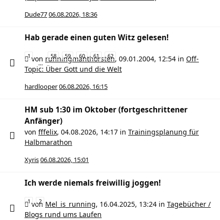
Dude77
06.08.2026, 18:36
Hab gerade einen guten Witz gelesen!
1
58
59
60
61
62
von
runningmanthorsten
,
09.01.2004, 12:54
in
Off-
…
Topic: Über Gott und die Welt
hardlooper
06.08.2026, 16:15
HM sub 1:30 im Oktober (fortgeschrittener
Anfänger)
von
fffelix
,
04.08.2026, 14:17
in
Trainingsplanung für
Halbmarathon
Xyris
06.08.2026, 15:01
Ich werde niemals freiwillig joggen!
1
2
von
Mel_is_running
,
16.04.2025, 13:24
in
Tagebücher /
Blogs rund ums Laufen