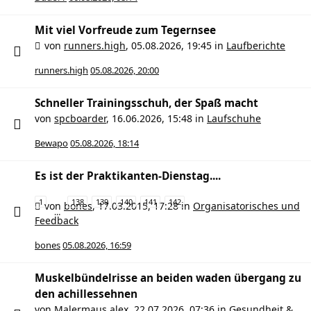
Mit viel Vorfreude zum Tegernsee
von
runners.high
,
05.08.2026, 19:45
in
Laufberichte
runners.high
05.08.2026, 20:00
Schneller Trainingsschuh, der Spaß macht
von
spcboarder
,
16.06.2026, 15:48
in
Laufschuhe
Bewapo
05.08.2026, 18:14
Es ist der Praktikanten-Dienstag....
1
138
139
140
141
142
von
bones
,
17.03.2015, 17:28
in
Organisatorisches und
…
Feedback
bones
05.08.2026, 16:59
Muskelbündelrisse an beiden waden übergang zu
den achillessehnen
von
Malermaus alex
,
22.07.2026, 07:36
in
Gesundheit &