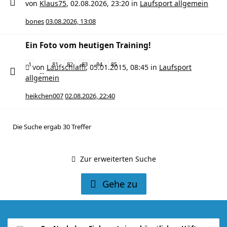
von
Klaus75
,
02.08.2026, 23:20
in
Laufsport allgemein
bones
03.08.2026, 13:08
Ein Foto vom heutigen Training!
1
81
82
83
84
85
von
Laufschlaffi
,
05.01.2015, 08:45
in
Laufsport
…
allgemein
heikchen007
02.08.2026, 22:40
Die Suche ergab 30 Treffer
Zur erweiterten Suche
Gehe zu