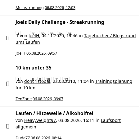
Mel_is_running
06.08.2026, 12:03
Joels Daily Challenge - Streakrunning
1
31
32
33
34
35
von
JoelH
,
04.11.2020, 14:46
in
Tagebücher / Blogs rund
…
ums Laufen
JoelH
06.08.2026, 09:57
10 km unter 35
1
8
9
10
11
12
von
doncristobal
,
22.03.2010, 11:04
in
Trainingsplanung
…
für 10 km
ZenZone
06.08.2026, 09:07
Laufen / Hitzewelle / Alkoholfrei
von
Heavyweight97
,
03.08.2026, 16:11
in
Laufsport
allgemein
Dude77
06.08.2026, 08:14