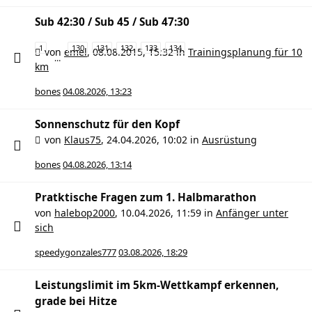
Sub 42:30 / Sub 45 / Sub 47:30
1
130
131
132
133
134
von
emel
,
08.08.2015, 15:32
in
Trainingsplanung für 10
…
km
bones
04.08.2026, 13:23
Sonnenschutz für den Kopf
von
Klaus75
,
24.04.2026, 10:02
in
Ausrüstung
bones
04.08.2026, 13:14
Pratktische Fragen zum 1. Halbmarathon
von
halebop2000
,
10.04.2026, 11:59
in
Anfänger unter
sich
speedygonzales777
03.08.2026, 18:29
Leistungslimit im 5km-Wettkampf erkennen,
grade bei Hitze