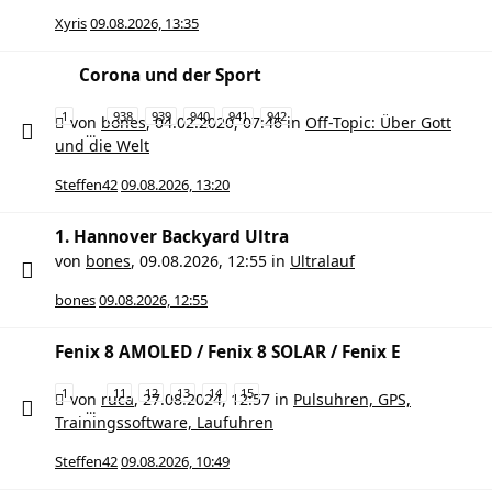
Xyris
09.08.2026, 13:35
Corona und der Sport
1
938
939
940
941
942
von
bones
,
04.02.2020, 07:46
in
Off-Topic: Über Gott
…
und die Welt
Steffen42
09.08.2026, 13:20
1. Hannover Backyard Ultra
von
bones
,
09.08.2026, 12:55
in
Ultralauf
bones
09.08.2026, 12:55
Fenix 8 AMOLED / Fenix 8 SOLAR / Fenix E
1
11
12
13
14
15
von
ruca
,
27.08.2024, 12:57
in
Pulsuhren, GPS,
…
Trainingssoftware, Laufuhren
Steffen42
09.08.2026, 10:49