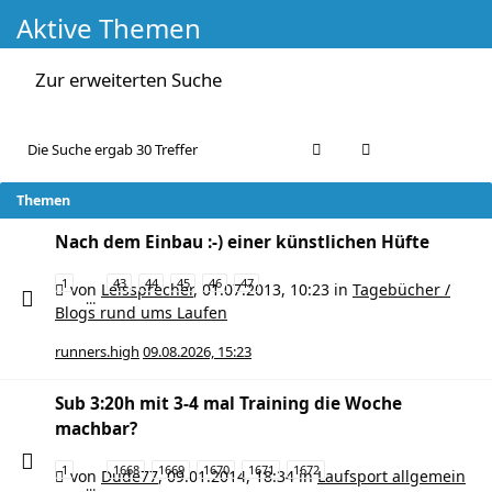
Aktive Themen
Zur erweiterten Suche
Die Suche ergab 30 Treffer
Themen
Nach dem Einbau :-) einer künstlichen Hüfte
1
43
44
45
46
47
von
Leissprecher
,
01.07.2013, 10:23
in
Tagebücher /
…
Blogs rund ums Laufen
runners.high
09.08.2026, 15:23
Sub 3:20h mit 3-4 mal Training die Woche
machbar?
1
1668
1669
1670
1671
1672
von
Dude77
,
09.01.2014, 18:34
in
Laufsport allgemein
…