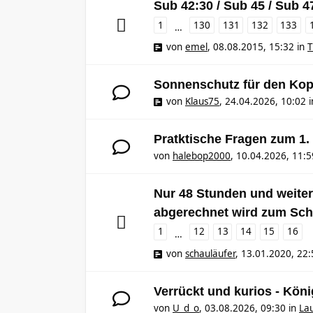
Sub 42:30 / Sub 45 / Sub 4
1
130
131
132
133
…
von
emel
,
08.08.2015, 15:32
in
T
Sonnenschutz für den Kop
von
Klaus75
,
24.04.2026, 10:02
i
Pratktische Fragen zum 1
von
halebop2000
,
10.04.2026, 11:5
Nur 48 Stunden und weiter,
abgerechnet wird zum Sch
1
12
13
14
15
16
…
von
schauläufer
,
13.01.2020, 22:
Verrückt und kurios - Kö
von
U_d_o
,
03.08.2026, 09:30
in
Lau