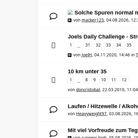
Solche Spuren normal 
von
macker123
,
04.08.2026, 12:
Joels Daily Challenge - St
1
31
32
33
34
35
…
von
JoelH
,
04.11.2020, 14:46
in
T
10 km unter 35
1
8
9
10
11
12
…
von
doncristobal
,
22.03.2010, 11:04
Laufen / Hitzewelle / Alkoh
von
Heavyweight97
,
03.08.2026, 1
Mit viel Vorfreude zum Te
von
runners.high
,
05.08.2026, 1