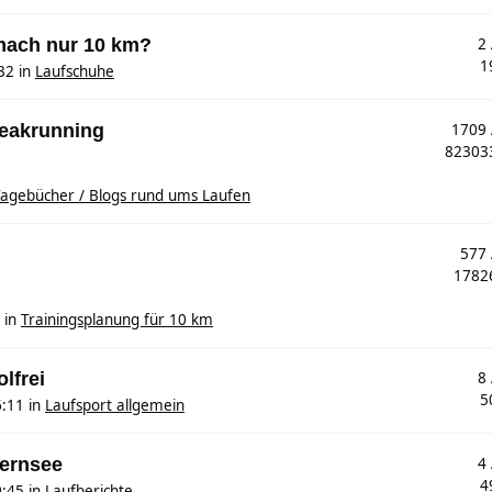
mach nur 10 km?
2
1
32
in
Laufschuhe
reakrunning
1709
8230
agebücher / Blogs rund ums Laufen
577
178
in
Trainingsplanung für 10 km
olfrei
8
5
6:11
in
Laufsport allgemein
gernsee
4
4
9:45
in
Laufberichte