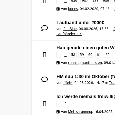
1
936
937
938
939
…
von
bones
,
04.02.2020, 07:46
in
Laufband unter 2000€
von
RedBlue
,
06.08.2026, 15:53
in
Laufbänder etc.)
Hab gerade einen guten Wi
1
58
59
60
61
62
…
von
runningmanthorsten
,
09.01.
HM sub 1:30 im Oktober (f
von
fffelix
,
04.08.2026, 14:17
in
Tra
Ich werde niemals freiwilli
1
2
von
Mel_is_running
,
16.04.2025, 