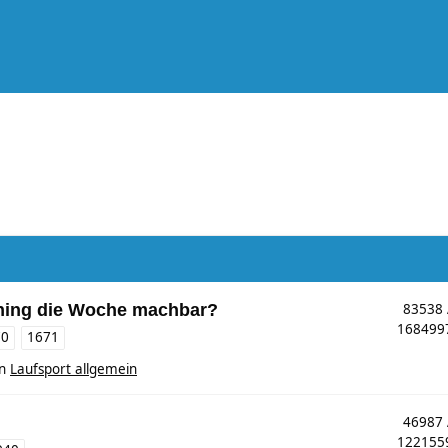
ining die Woche machbar?
83538
16849
70
1671
in
Laufsport allgemein
46987
12215