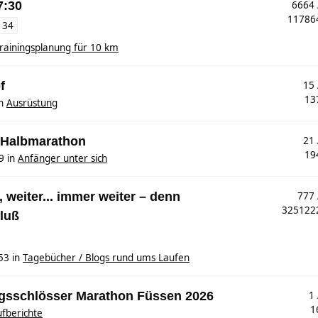
7:30
6664
1178
134
rainingsplanung für 10 km
f
15
13
n
Ausrüstung
. Halbmarathon
21
19
9
in
Anfänger unter sich
 weiter... immer weiter – denn
777
32512
luß
53
in
Tagebücher / Blogs rund ums Laufen
nigsschlösser Marathon Füssen 2026
1
1
fberichte