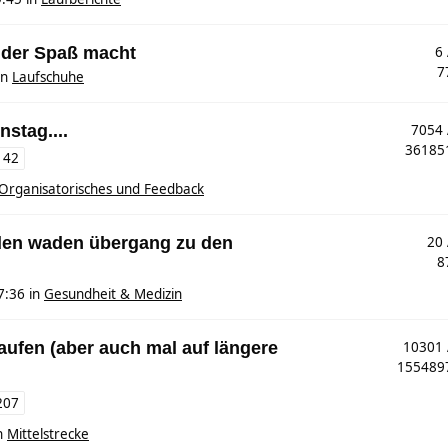
 der Spaß macht
6
7
in
Laufschuhe
nstag....
7054
3618
142
Organisatorisches und Feedback
den waden übergang zu den
20
8
7:36
in
Gesundheit & Medizin
 laufen (aber auch mal auf längere
10301
15548
207
n
Mittelstrecke