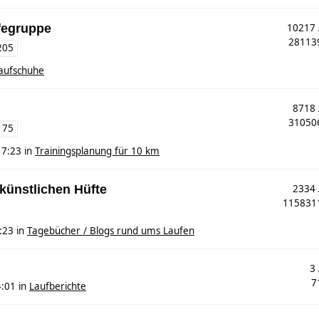
fegruppe
10217
2811
205
aufschuhe
8718
3105
175
17:23
in
Trainingsplanung für 10 km
 künstlichen Hüfte
2334
11583
:23
in
Tagebücher / Blogs rund ums Laufen
3
7
4:01
in
Laufberichte