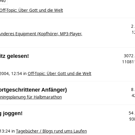
940
Off-Topic: Über Gott und die Welt
2
1
Anderes Equipment (Kopfhörer, MP3-Player,
tz gelesen!
3072
1108
2004, 12:54
in
Off-Topic: Über Gott und die Welt
ortgeschrittener Anfänger)
8
4
iningsplanung für Halbmarathon
g joggen!
54
93
13:24
in
Tagebücher / Blogs rund ums Laufen