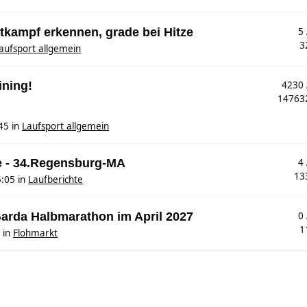
tkampf erkennen, grade bei Hitze
5
3
aufsport allgemein
ining!
4230
1476
45
in
Laufsport allgemein
e - 34.Regensburg-MA
4
13
5:05
in
Laufberichte
Garda Halbmarathon im April 2027
0
1
in
Flohmarkt