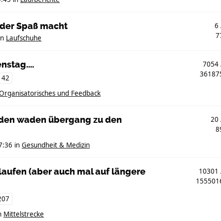
, der Spaß macht
6
7
in
Laufschuhe
nstag....
7054
3618
142
Organisatorisches und Feedback
iden waden übergang zu den
20
8
7:36
in
Gesundheit & Medizin
e laufen (aber auch mal auf längere
10301
15550
207
n
Mittelstrecke