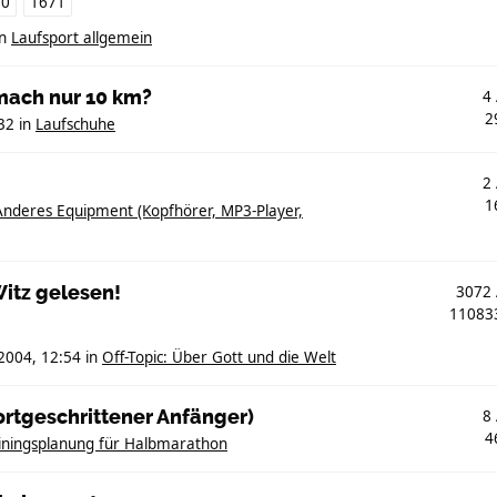
70
1671
in
Laufsport allgemein
mach nur 10 km?
4
2
32
in
Laufschuhe
2
1
Anderes Equipment (Kopfhörer, MP3-Player,
itz gelesen!
3072
1108
2004, 12:54
in
Off-Topic: Über Gott und die Welt
ortgeschrittener Anfänger)
8
4
iningsplanung für Halbmarathon