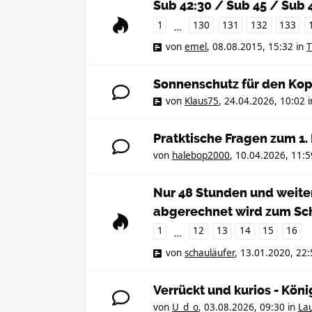
Sub 42:30 / Sub 45 / Sub 
1
130
131
132
133
…
von
emel
,
08.08.2015, 15:32
in
T
Sonnenschutz für den Kop
von
Klaus75
,
24.04.2026, 10:02
i
Pratktische Fragen zum 1
von
halebop2000
,
10.04.2026, 11:5
Nur 48 Stunden und weiter
abgerechnet wird zum Sc
1
12
13
14
15
16
…
von
schauläufer
,
13.01.2020, 22:
Verrückt und kurios - Kön
von
U_d_o
,
03.08.2026, 09:30
in
Lau