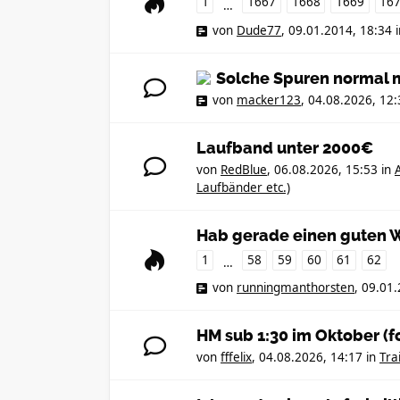
1
1667
1668
1669
16
…
von
Dude77
,
09.01.2014, 18:34
Solche Spuren normal 
von
macker123
,
04.08.2026, 12:
Laufband unter 2000€
von
RedBlue
,
06.08.2026, 15:53
in
Laufbänder etc.)
Hab gerade einen guten W
1
58
59
60
61
62
…
von
runningmanthorsten
,
09.01.
HM sub 1:30 im Oktober (f
von
fffelix
,
04.08.2026, 14:17
in
Tra