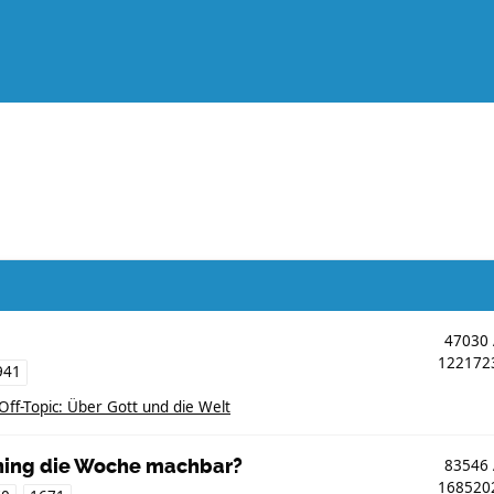
47030
12217
941
Off-Topic: Über Gott und die Welt
aining die Woche machbar?
83546
16852