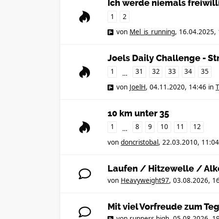
Ich werde niemals freiwill
1
2
von
Mel_is_running
,
16.04.2025, 
Joels Daily Challenge - S
1
31
32
33
34
35
…
von
JoelH
,
04.11.2020, 14:46
in
T
10 km unter 35
1
8
9
10
11
12
…
von
doncristobal
,
22.03.2010, 11:04
Laufen / Hitzewelle / Alk
von
Heavyweight97
,
03.08.2026, 1
Mit viel Vorfreude zum Te
von
runners.high
,
05.08.2026, 1