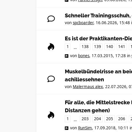
Schneller Trainingsschuh
von
spcboarder
,
16.06.2026, 15:48
Es ist der Praktikanten-Die
1
138
139
140
141
…
von
bones
,
17.03.2015, 17:28
in
Muskelbündelrisse an be
achillessehnen
von
Malermaus alex
,
22.07.2026, 0
Für alle, die Mittelstreck
Distanzen gehen)
1
203
204
205
206
…
von
RunSim
,
17.09.2018, 10:11
i