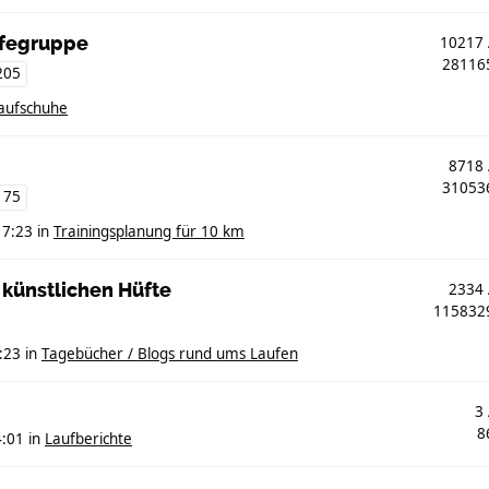
lfegruppe
10217
2811
205
aufschuhe
8718
3105
175
17:23
in
Trainingsplanung für 10 km
 künstlichen Hüfte
2334
11583
:23
in
Tagebücher / Blogs rund ums Laufen
3
8
4:01
in
Laufberichte