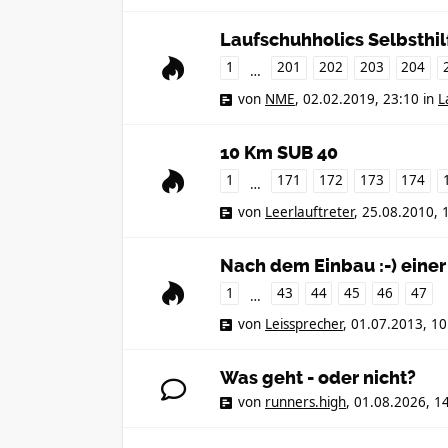
Laufschuhholics Selbsthi
1
201
202
203
204
…
von
NME
,
02.02.2019, 23:10
in
L
10 Km SUB 40
1
171
172
173
174
…
von
Leerlauftreter
,
25.08.2010, 
Nach dem Einbau :-) einer
1
43
44
45
46
47
…
von
Leissprecher
,
01.07.2013, 10
Was geht - oder nicht?
von
runners.high
,
01.08.2026, 1