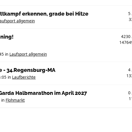
ttkampf erkennen, grade bei Hitze
5
3
aufsport allgemein
ining!
4230
1476
45
in
Laufsport allgemein
e - 34.Regensburg-MA
4
13
5:05
in
Laufberichte
eGarda Halbmarathon im April 2027
0
1
in
Flohmarkt