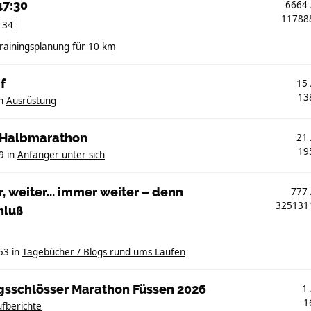
47:30
6664
1178
134
rainingsplanung für 10 km
f
15
13
n
Ausrüstung
. Halbmarathon
21
19
9
in
Anfänger unter sich
, weiter... immer weiter – denn
777
32513
hluß
53
in
Tagebücher / Blogs rund ums Laufen
igsschlösser Marathon Füssen 2026
1
1
fberichte