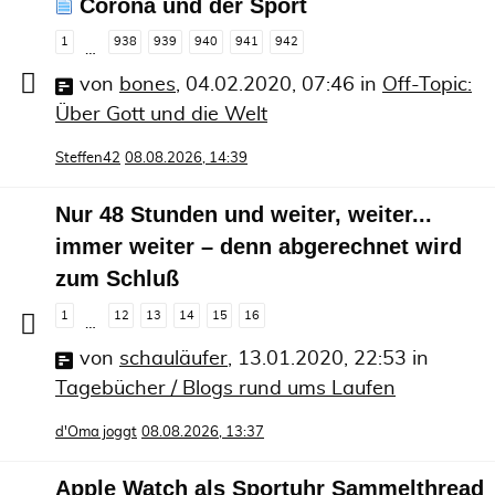
Corona und der Sport
1
938
939
940
941
942
…
von
bones
,
04.02.2020, 07:46
in
Off-Topic:
Über Gott und die Welt
Steffen42
08.08.2026, 14:39
Nur 48 Stunden und weiter, weiter...
immer weiter – denn abgerechnet wird
zum Schluß
1
12
13
14
15
16
…
von
schauläufer
,
13.01.2020, 22:53
in
Tagebücher / Blogs rund ums Laufen
d'Oma joggt
08.08.2026, 13:37
Apple Watch als Sportuhr Sammelthread