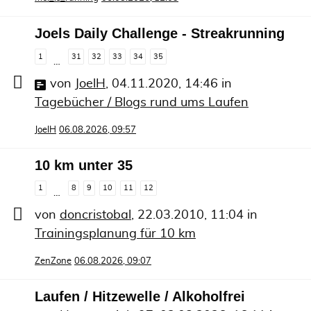
Joels Daily Challenge - Streakrunning
1
31
32
33
34
35
…
von
JoelH
,
04.11.2020, 14:46
in
Tagebücher / Blogs rund ums Laufen
JoelH
06.08.2026, 09:57
10 km unter 35
1
8
9
10
11
12
…
von
doncristobal
,
22.03.2010, 11:04
in
Trainingsplanung für 10 km
ZenZone
06.08.2026, 09:07
Laufen / Hitzewelle / Alkoholfrei