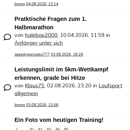
bones
04.08.2026, 13:14
Pratktische Fragen zum 1.
Halbmarathon
von
halebop2000
,
10.04.2026, 11:59
in
Anfänger unter sich
speedygonzales777
03.08.2026, 18:29
Leistungslimit im 5km-Wettkampf
erkennen, grade bei Hitze
von
Klaus75
,
02.08.2026, 23:20
in
Laufsport
allgemein
bones
03.08.2026, 13:08
Ein Foto vom heutigen Training!
1
81
82
83
84
85