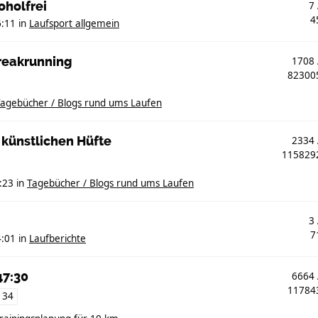
oholfrei
7
4
6:11
in
Laufsport allgemein
treakrunning
1708
8230
agebücher / Blogs rund ums Laufen
 künstlichen Hüfte
2334
11582
:23
in
Tagebücher / Blogs rund ums Laufen
3
7
4:01
in
Laufberichte
47:30
6664
1178
134