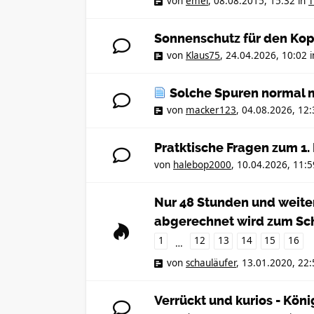
von
emel
,
08.08.2015, 15:32
in
T
Sonnenschutz für den Kop
von
Klaus75
,
24.04.2026, 10:02
i
Solche Spuren normal 
von
macker123
,
04.08.2026, 12:
Pratktische Fragen zum 1
von
halebop2000
,
10.04.2026, 11:5
Nur 48 Stunden und weiter
abgerechnet wird zum Sc
1
12
13
14
15
16
…
von
schauläufer
,
13.01.2020, 22:
Verrückt und kurios - Kön