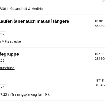
8
7:36
in
Gesundheit & Medizin
e laufen (aber auch mal auf längere
10301
15548
207
n
Mittelstrecke
lfegruppe
10217
2811
205
aufschuhe
8718
3104
175
17:23
in
Trainingsplanung für 10 km