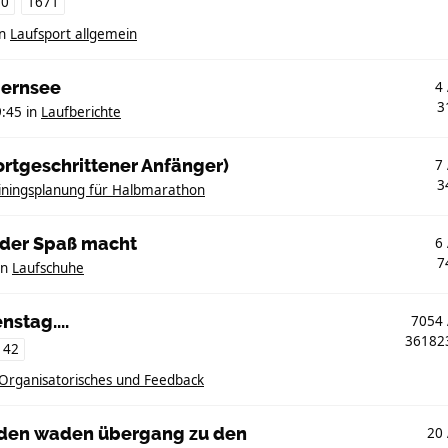
70
1671
in
Laufsport allgemein
gernsee
4
3
9:45
in
Laufberichte
ortgeschrittener Anfänger)
7
3
iningsplanung für Halbmarathon
, der Spaß macht
6
7
in
Laufschuhe
nstag....
7054
3618
142
Organisatorisches und Feedback
iden waden übergang zu den
20