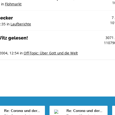
1
in
Flohmarkt
decker
7
10
2:35
in
Laufberichte
itz gelesen!
3071
1107
2004, 12:54
in
Off-Topic: Über Gott und die Welt
Re: Corona und der Sport
Re: Corona und der Sport