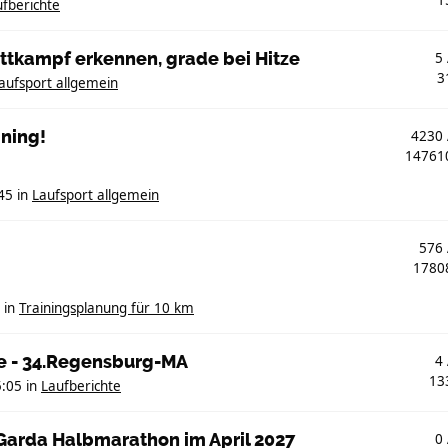
fberichte
ttkampf erkennen, grade bei Hitze
5
3
aufsport allgemein
ining!
4230
1476
45
in
Laufsport allgemein
576
178
in
Trainingsplanung für 10 km
e - 34.Regensburg-MA
4
13
5:05
in
Laufberichte
eGarda Halbmarathon im April 2027
0