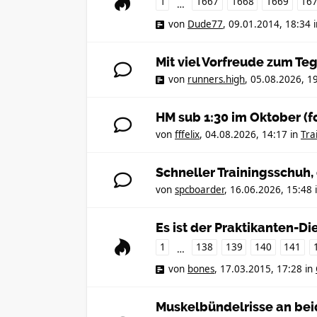
1
1667
1668
1669
16
…
von
Dude77
,
09.01.2014, 18:34
Mit viel Vorfreude zum Te
von
runners.high
,
05.08.2026, 1
HM sub 1:30 im Oktober (f
von
fffelix
,
04.08.2026, 14:17
in
Tra
Schneller Trainingsschuh
von
spcboarder
,
16.06.2026, 15:48
Es ist der Praktikanten-Die
1
138
139
140
141
…
von
bones
,
17.03.2015, 17:28
in
Muskelbündelrisse an be