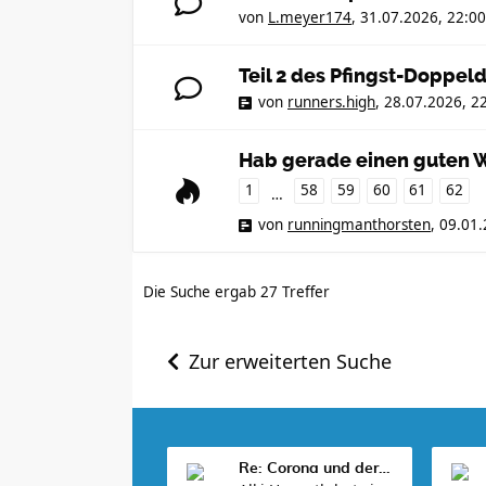
von
L.meyer174
,
31.07.2026, 22:00
Teil 2 des Pfingst-Doppel
von
runners.high
,
28.07.2026, 2
Hab gerade einen guten W
1
58
59
60
61
62
…
von
runningmanthorsten
,
09.01.
Die Suche ergab 27 Treffer
Zur erweiterten Suche
Re: Corona und der Sport