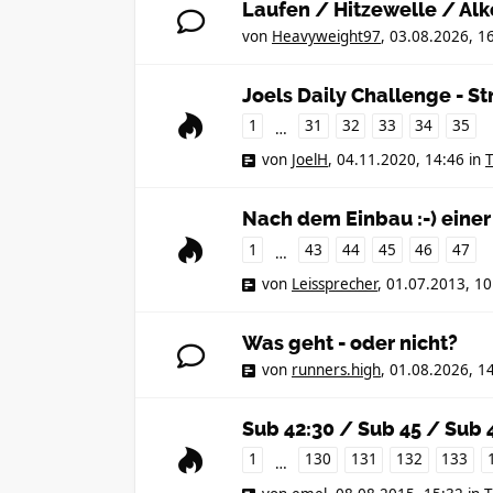
Laufen / Hitzewelle / Alk
von
Heavyweight97
,
03.08.2026, 1
Joels Daily Challenge - S
1
31
32
33
34
35
…
von
JoelH
,
04.11.2020, 14:46
in
T
Nach dem Einbau :-) einer
1
43
44
45
46
47
…
von
Leissprecher
,
01.07.2013, 10
Was geht - oder nicht?
von
runners.high
,
01.08.2026, 1
Sub 42:30 / Sub 45 / Sub 
1
130
131
132
133
…