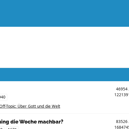
46954
12213
940
Off-Topic: Über Gott und die Welt
aining die Woche machbar?
83526
16847