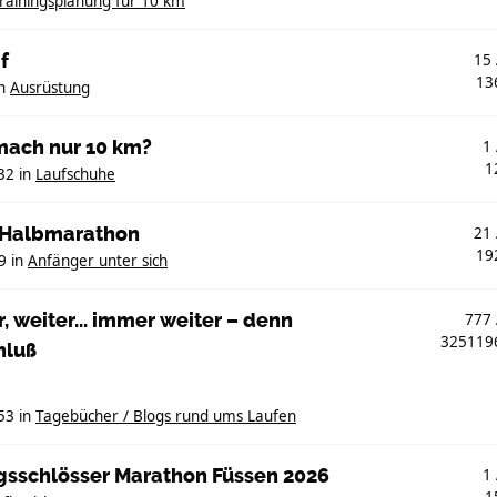
rainingsplanung für 10 km
f
15
13
n
Ausrüstung
mach nur 10 km?
1
1
32
in
Laufschuhe
. Halbmarathon
21
19
9
in
Anfänger unter sich
, weiter... immer weiter – denn
777
32511
hluß
53
in
Tagebücher / Blogs rund ums Laufen
igsschlösser Marathon Füssen 2026
1
1