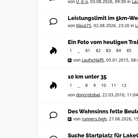
von
U_d_o
,
03.08.2026, 09:30
in
Lau
Leistungslimit im 5km-We
von
Klaus75
,
02.08.2026, 23:20
in
L
Ein Foto vom heutigen Tra
1
81
82
83
84
85
…
von
Laufschlaffi
,
05.01.2015, 08:
10 km unter 35
1
8
9
10
11
12
…
von
doncristobal
,
22.03.2010, 11:04
Des Wahnsinns fette Beut
von
runners.high
,
27.06.2026, 1
Suche Startplatz für Lak