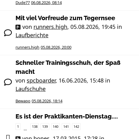
Dude77
06.08.2026, 08:14
Mit viel Vorfreude zum Tegernsee
von
runners.high
,
05.08.2026, 19:45
in
Laufberichte
runners.high
05.08.2026, 20:00
Schneller Trainingsschuh, der Spaß
macht
von
spcboarder
,
16.06.2026, 15:48
in
Laufschuhe
Bewapo
05.08.2026, 18:14
Es ist der Praktikanten-Dienstag....
1
138
139
140
141
142
…
von
bones
,
17.03.2015, 17:28
in