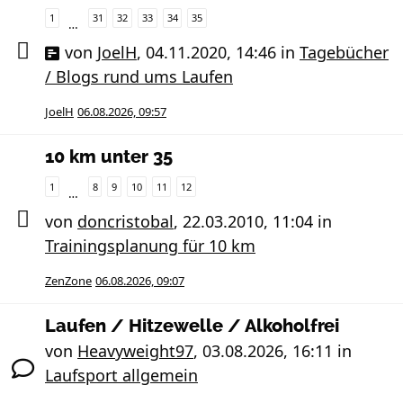
1
31
32
33
34
35
…
von
JoelH
,
04.11.2020, 14:46
in
Tagebücher
/ Blogs rund ums Laufen
JoelH
06.08.2026, 09:57
10 km unter 35
1
8
9
10
11
12
…
von
doncristobal
,
22.03.2010, 11:04
in
Trainingsplanung für 10 km
ZenZone
06.08.2026, 09:07
Laufen / Hitzewelle / Alkoholfrei
von
Heavyweight97
,
03.08.2026, 16:11
in
Laufsport allgemein