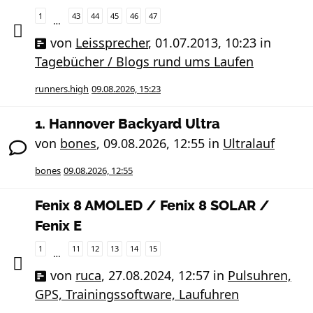
1
43
44
45
46
47
…
von
Leissprecher
,
01.07.2013, 10:23
in
Tagebücher / Blogs rund ums Laufen
runners.high
09.08.2026, 15:23
1. Hannover Backyard Ultra
von
bones
,
09.08.2026, 12:55
in
Ultralauf
bones
09.08.2026, 12:55
Fenix 8 AMOLED / Fenix 8 SOLAR /
Fenix E
1
11
12
13
14
15
…
von
ruca
,
27.08.2024, 12:57
in
Pulsuhren,
GPS, Trainingssoftware, Laufuhren