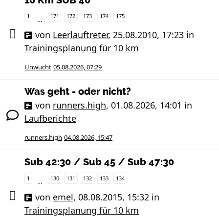
10 Km SUB 40
1
171
172
173
174
175
…
von
Leerlauftreter
,
25.08.2010, 17:23
in
Trainingsplanung für 10 km
Unwucht
05.08.2026, 07:29
Was geht - oder nicht?
von
runners.high
,
01.08.2026, 14:01
in
Laufberichte
runners.high
04.08.2026, 15:47
Sub 42:30 / Sub 45 / Sub 47:30
1
130
131
132
133
134
…
von
emel
,
08.08.2015, 15:32
in
Trainingsplanung für 10 km