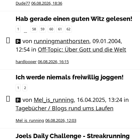
Dude77
06.08.2026, 18:36
Hab gerade einen guten Witz gelesen!
1
58
59
60
61
62
…
von
runningmanthorsten
,
09.01.2004,
12:54
in
Off-Topic: Über Gott und die Welt
hardlooper
06.08.2026, 16:15
Ich werde niemals freiwillig joggen!
1
2
von
Mel_is_running
,
16.04.2025, 13:24
in
Tagebücher / Blogs rund ums Laufen
Mel_is_running
06.08.2026, 12:03
Joels Daily Challenge - Streakrunning