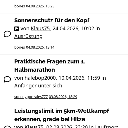
bones
04.08.2026, 13:23
Sonnenschutz für den Kopf
von
Klaus75
,
24.04.2026, 10:02
in
Ausrüstung
bones
04.08.2026, 13:14
Pratktische Fragen zum 1.
Halbmarathon
von
halebop2000
,
10.04.2026, 11:59
in
Anfänger unter sich
speedygonzales777
03.08.2026, 18:29
Leistungslimit im 5km-Wettkampf
erkennen, grade bei Hitze
von
Klaus75
,
02.08.2026, 23:20
in
Laufsport