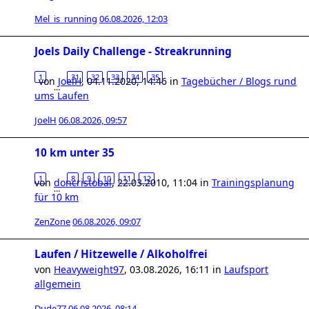
Mel_is_running
06.08.2026, 12:03
Joels Daily Challenge - Streakrunning
1
31
32
33
34
35
von
JoelH
,
04.11.2020, 14:46
in
Tagebücher / Blogs rund
…
ums Laufen
JoelH
06.08.2026, 09:57
10 km unter 35
1
8
9
10
11
12
von
doncristobal
,
22.03.2010, 11:04
in
Trainingsplanung
…
für 10 km
ZenZone
06.08.2026, 09:07
Laufen / Hitzewelle / Alkoholfrei
von
Heavyweight97
,
03.08.2026, 16:11
in
Laufsport
allgemein
Dude77
06.08.2026, 08:14