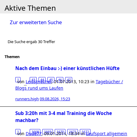
Aktive Themen
Zur erweiterten Suche
Die Suche ergab 30 Treffer
Themen
Nach dem Einbau :-) einer künstlichen Hüfte
1
43
44
45
46
47
von
Leissprecher
,
01.07.2013, 10:23
in
Tagebücher /
…
Blogs rund ums Laufen
runners.high
09.08.2026, 15:23
Sub 3:20h mit 3-4 mal Training die Woche
machbar?
1
1668
1669
1670
1671
1672
von
Dude77
,
09.01.2014, 18:34
in
Laufsport allgemein
…