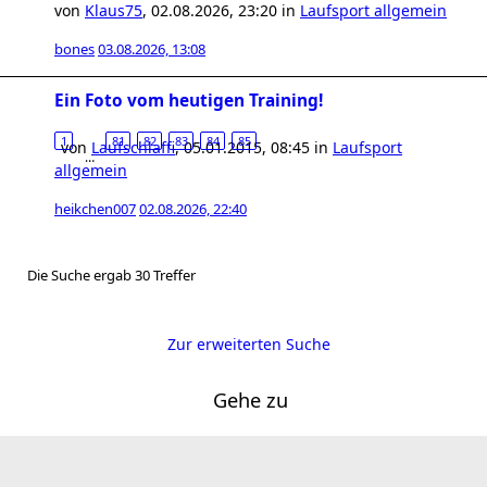
von
Klaus75
,
02.08.2026, 23:20
in
Laufsport allgemein
bones
03.08.2026, 13:08
Ein Foto vom heutigen Training!
1
81
82
83
84
85
von
Laufschlaffi
,
05.01.2015, 08:45
in
Laufsport
…
allgemein
heikchen007
02.08.2026, 22:40
Die Suche ergab 30 Treffer
Zur erweiterten Suche
Gehe zu