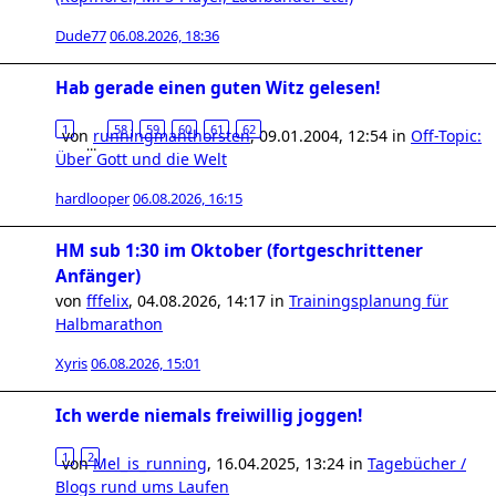
Dude77
06.08.2026, 18:36
Hab gerade einen guten Witz gelesen!
1
58
59
60
61
62
von
runningmanthorsten
,
09.01.2004, 12:54
in
Off-Topic:
…
Über Gott und die Welt
hardlooper
06.08.2026, 16:15
HM sub 1:30 im Oktober (fortgeschrittener
Anfänger)
von
fffelix
,
04.08.2026, 14:17
in
Trainingsplanung für
Halbmarathon
Xyris
06.08.2026, 15:01
Ich werde niemals freiwillig joggen!
1
2
von
Mel_is_running
,
16.04.2025, 13:24
in
Tagebücher /
Blogs rund ums Laufen