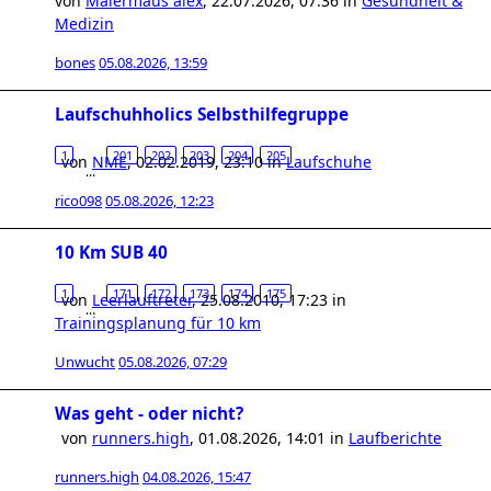
von
Malermaus alex
,
22.07.2026, 07:36
in
Gesundheit &
Medizin
bones
05.08.2026, 13:59
Laufschuhholics Selbsthilfegruppe
1
201
202
203
204
205
von
NME
,
02.02.2019, 23:10
in
Laufschuhe
…
rico098
05.08.2026, 12:23
10 Km SUB 40
1
171
172
173
174
175
von
Leerlauftreter
,
25.08.2010, 17:23
in
…
Trainingsplanung für 10 km
Unwucht
05.08.2026, 07:29
Was geht - oder nicht?
von
runners.high
,
01.08.2026, 14:01
in
Laufberichte
runners.high
04.08.2026, 15:47