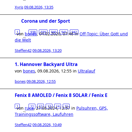
Xyris
09.08.2026, 13:35
Corona und der Sport
1
938
939
940
941
942
von
bones
,
04.02.2020, 07:46
in
Off-Topic: Über Gott und
…
die Welt
Steffen42
09.08.2026, 13:20
1. Hannover Backyard Ultra
von
bones
,
09.08.2026, 12:55
in
Ultralauf
bones
09.08.2026, 12:55
Fenix 8 AMOLED / Fenix 8 SOLAR / Fenix E
1
11
12
13
14
15
von
ruca
,
27.08.2024, 12:57
in
Pulsuhren, GPS,
…
Trainingssoftware, Laufuhren
Steffen42
09.08.2026, 10:49