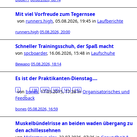
Mit viel Vorfreude zum Tegernsee
von
runners.high
,
05.08.2026, 19:45
in
Laufberichte
runners.high
05.08.2026, 20:00
Schneller Trainingsschuh, der Spaß macht
von
spcboarder
,
16.06.2026, 15:48
in
Laufschuhe
Bewapo
05.08.2026, 18:14
Es ist der Praktikanten-Dienstag....
1
138
139
140
141
142
von
bones
,
17.03.2015, 17:28
in
Organisatorisches und
…
Feedback
bones
05.08.2026, 16:59
Muskelbündelrisse an beiden waden übergang zu
den achillessehnen