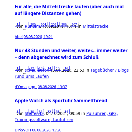
Für alle, die Mittelstrecke laufen (aber auch mal
auf längere Distanzen gehen)
1
203
204
205
206
207
von
RunSim
,
17.09.2018, 10:11
in
Mittelstrecke
…
hbef
08.08.2026, 19:21
Nur 48 Stunden und weiter, weiter... immer weiter
– denn abgerechnet wird zum Schluß
1
12
13
14
15
16
von
schauläufer
,
13.01.2020, 22:53
in
Tagebücher / Blogs
…
rund ums Laufen
d'Oma joggt
08.08.2026, 13:37
Apple Watch als Sportuhr Sammelthread
1
30
31
32
33
34
von
Steffen42
,
04.10.2021, 09:59
in
Pulsuhren, GPS,
…
Trainingssoftware, Laufuhren
DirkWOH
08.08.2026, 13:20