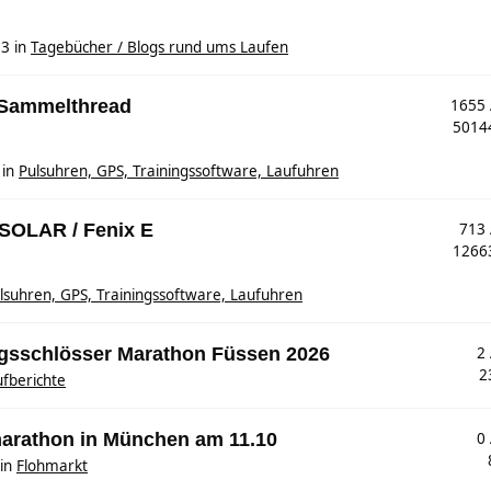
53
in
Tagebücher / Blogs rund ums Laufen
 Sammelthread
1655
501
in
Pulsuhren, GPS, Trainingssoftware, Laufuhren
 SOLAR / Fenix E
713
126
lsuhren, GPS, Trainingssoftware, Laufuhren
nigsschlösser Marathon Füssen 2026
2
2
fberichte
marathon in München am 11.10
0
in
Flohmarkt