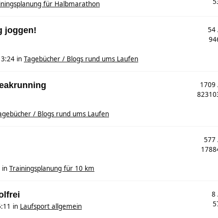
5
iningsplanung für Halbmarathon
g joggen!
54
94
13:24
in
Tagebücher / Blogs rund ums Laufen
reakrunning
1709
8231
agebücher / Blogs rund ums Laufen
577
178
in
Trainingsplanung für 10 km
olfrei
8
5
6:11
in
Laufsport allgemein