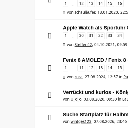
1
12
13
14
15
16
…
von
schauläufer
,
13.01.2020, 22:
Apple Watch als Sportuhr
1
30
31
32
33
34
…
von
Steffen42
,
04.10.2021, 09:59
Fenix 8 AMOLED / Fenix 8
1
11
12
13
14
15
…
von
ruca
,
27.08.2024, 12:57
in
Pu
Verrückt und kurios - Kö
von
U_d_o
,
03.08.2026, 09:30
in
Lau
Suche Startplatz für Halb
von
wintges123
,
07.08.2026, 23:46