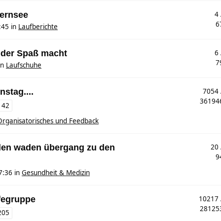
gernsee
4
6
:45
in
Laufberichte
 der Spaß macht
6
7
in
Laufschuhe
nstag....
7054
3619
142
Organisatorisches und Feedback
den waden übergang zu den
20
9
7:36
in
Gesundheit & Medizin
fegruppe
10217
2812
205