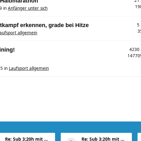
. Halbmarathon
21
19
9
in
Anfänger unter sich
tkampf erkennen, grade bei Hitze
5
3
aufsport allgemein
ining!
4230
1477
45
in
Laufsport allgemein
Re: Sub 3:20h mit 3-4 mal Training die Woche machb
Re: Sub 3:20h mit 3-4 mal Training die Woche machb