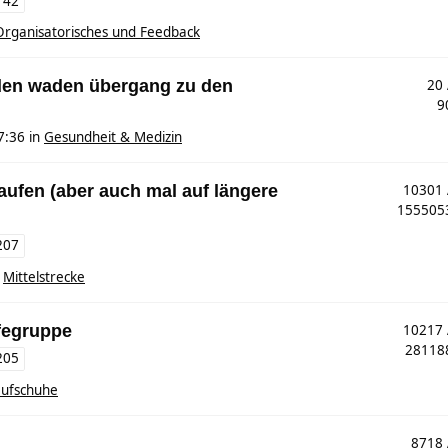
142
Organisatorisches und Feedback
den waden übergang zu den
20
9
7:36
in
Gesundheit & Medizin
 laufen (aber auch mal auf längere
10301
15550
207
n
Mittelstrecke
fegruppe
10217
2811
205
aufschuhe
8718