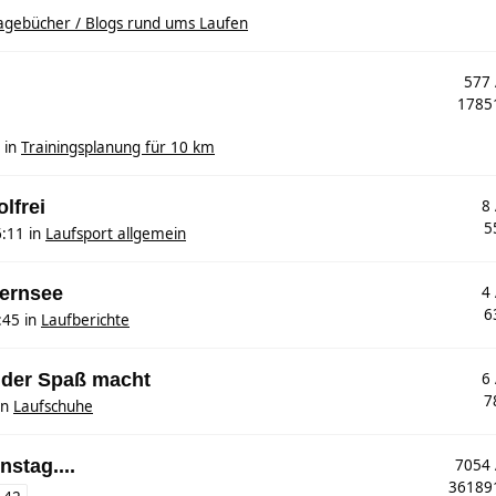
agebücher / Blogs rund ums Laufen
577
178
in
Trainingsplanung für 10 km
olfrei
8
5
6:11
in
Laufsport allgemein
gernsee
4
6
:45
in
Laufberichte
 der Spaß macht
6
7
in
Laufschuhe
nstag....
7054
3618