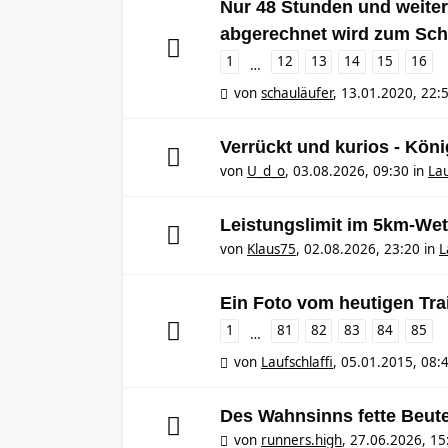
Nur 48 Stunden und weiter,
abgerechnet wird zum Sch
1
12
13
14
15
16
…
von
schauläufer
,
13.01.2020, 22:
Verrückt und kurios - Kö
von
U_d_o
,
03.08.2026, 09:30
in
Lau
Leistungslimit im 5km-Wet
von
Klaus75
,
02.08.2026, 23:20
in
L
Ein Foto vom heutigen Tra
1
81
82
83
84
85
…
von
Laufschlaffi
,
05.01.2015, 08:
Des Wahnsinns fette Beut
von
runners.high
,
27.06.2026, 15