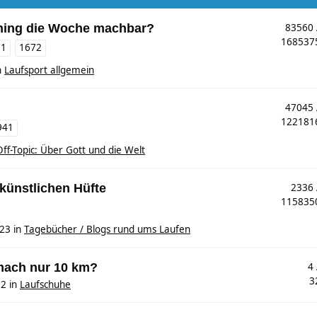
ining die Woche machbar?
83560
16853
71
1672
n
Laufsport allgemein
47045
12218
941
Off-Topic: Über Gott und die Welt
 künstlichen Hüfte
2336
11583
:23
in
Tagebücher / Blogs rund ums Laufen
mach nur 10 km?
4
3
32
in
Laufschuhe