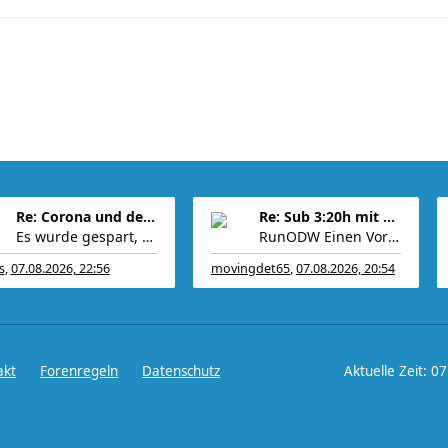
Re: Corona und der Sport
Re: Sub 3:20h mit 3-4 mal Training die Woche machb
Es wurde gespart, koste es, was es wolle. Viele
RunODW Einen Vorbereitungs-WK 4 Wo. vorher gibt es
s
,
07.08.2026, 22:56
movingdet65
,
07.08.2026, 20:54
akt
Forenregeln
Datenschutz
Aktuelle Zeit: 0