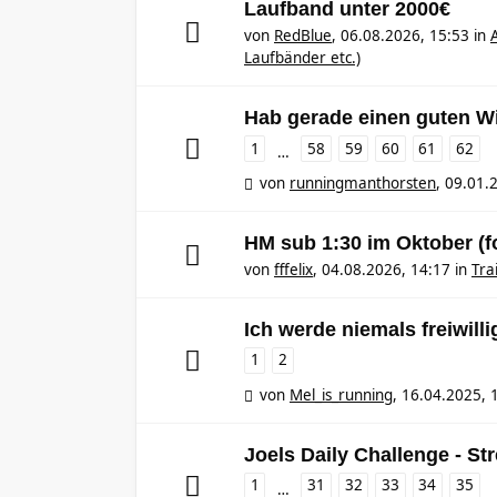
Laufband unter 2000€
von
RedBlue
,
06.08.2026, 15:53
in
Laufbänder etc.)
Hab gerade einen guten Wi
1
58
59
60
61
62
…
von
runningmanthorsten
,
09.01.
HM sub 1:30 im Oktober (f
von
fffelix
,
04.08.2026, 14:17
in
Tra
Ich werde niemals freiwilli
1
2
von
Mel_is_running
,
16.04.2025, 
Joels Daily Challenge - St
1
31
32
33
34
35
…