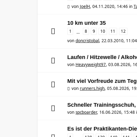
von
JoelH
,
04.11.2020, 14:46
in
T
10 km unter 35
1
8
9
10
11
12
…
von
doncristobal
,
22.03.2010, 11:04
Laufen / Hitzewelle / Alkoh
von
Heavyweight97
,
03.08.2026, 1
Mit viel Vorfreude zum Te
von
runners.high
,
05.08.2026, 19
Schneller Trainingsschuh,
von
spcboarder
,
16.06.2026, 15:48
Es ist der Praktikanten-Die