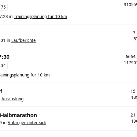
3105
175
7:23
in
Trainingsplanung für 10 km
3
8
:01
in
Laufberichte
7:30
6664
1179
134
rainingsplanung für 10 km
f
15
13
n
Ausrüstung
. Halbmarathon
21
19
9
in
Anfänger unter sich