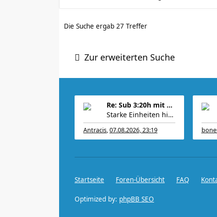
Die Suche ergab 27 Treffer
Zur erweiterten Suche
Re: Sub 3:20h mit 3-4 mal Training die Woche machb
Starke Einheiten hier.
Antracis
,
07.08.2026, 23:19
bone
Bei mir gabs ein
Startseite
Foren-Übersicht
FAQ
Kont
Optimized by:
phpBB SEO