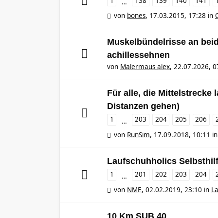
1
138
139
140
141
…
von
bones
,
17.03.2015, 17:28
in
Muskelbündelrisse an bei
achillessehnen
von
Malermaus alex
,
22.07.2026, 0
Für alle, die Mittelstrecke
Distanzen gehen)
1
203
204
205
206
…
von
RunSim
,
17.09.2018, 10:11
i
Laufschuhholics Selbsthil
1
201
202
203
204
…
von
NME
,
02.02.2019, 23:10
in
L
10 Km SUB 40