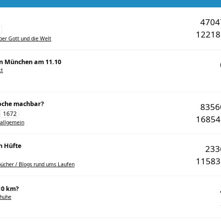
470
1221
Über Gott und die Welt
in München am 11.10
kt
Woche machbar?
835
1672
1685
 allgemein
n Hüfte
23
1158
ücher / Blogs rund ums Laufen
10 km?
chuhe