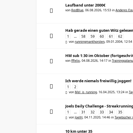
Laufband unter 2000€
von
RedBlue
,
06.08.2026, 15:53
in
Anderes Equ
Hab gerade einen guten Witz gelesen
1
…
58
59
60
61
62
von
runningmanthorsten
,
09.01.2004, 12:54
HM sub 1:30 im Oktober (fortgeschri
von
fffelix
,
04.08.2026, 14:17
in
Trainingsplan
Ich werde niemals freiwillig joggen!
1
2
von
Mel_is_running
,
16.04.2025, 13:24
in
Ta
Joels Daily Challenge - Streakrunnin
1
…
31
32
33
34
35
von
JoelH
,
04.11.2020, 14:46
in
Tagebücher 
10 km unter 35