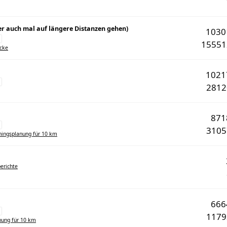
aber auch mal auf längere Distanzen gehen)
103
1555
ecke
102
281
87
310
ningsplanung für 10 km
erichte
66
117
nung für 10 km