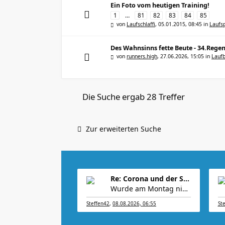
Ein Foto vom heutigen Training!
1
…
81
82
83
84
85
von
Laufschlaffi
,
05.01.2015, 08:45
in
Laufs
Des Wahnsinns fette Beute - 34.Reg
von
runners.high
,
27.06.2026, 15:05
in
Laufb
Die Suche ergab 28 Treffer
Zur erweiterten Suche
Re: Corona und der Sport
Wurde am Montag nicht angekündigt, dass „in den nä
Steffen42
,
08.08.2026, 06:55
St