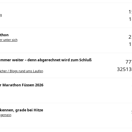
ng
athon
r unter sich
. immer weiter – denn abgerechnet wird zum Schluß
7
3251
cher / Blogs rund ums Laufen
er Marathon Füssen 2026
kennen, grade bei Hitze
llgemein