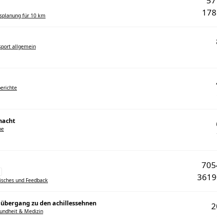
5
17
gsplanung für 10 km
sport allgemein
erichte
macht
he
70
361
isches und Feedback
übergang zu den achillessehnen
undheit & Medizin