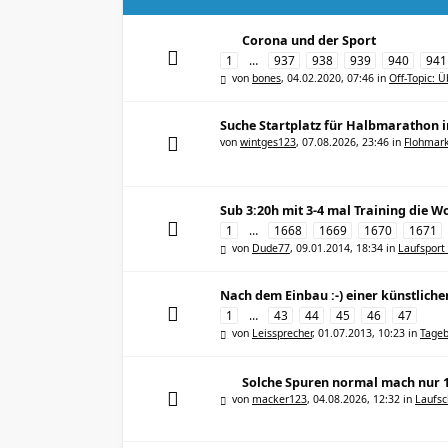
Corona und der Sport
1
…
937
938
939
940
941
von
bones
,
04.02.2020, 07:46
in
Off-Topic: 
Suche Startplatz für Halbmarathon 
von
wintges123
,
07.08.2026, 23:46
in
Flohmar
Sub 3:20h mit 3-4 mal Training die 
1
…
1668
1669
1670
1671
von
Dude77
,
09.01.2014, 18:34
in
Laufsport
Nach dem Einbau :-) einer künstliche
1
…
43
44
45
46
47
von
Leissprecher
,
01.07.2013, 10:23
in
Tageb
Solche Spuren normal mach nur 
von
macker123
,
04.08.2026, 12:32
in
Laufs