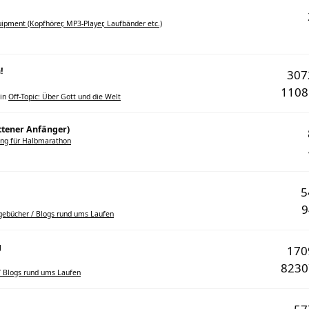
ipment (Kopfhörer, MP3-Player, Laufbänder etc.)
!
30
110
in
Off-Topic: Über Gott und die Welt
ttener Anfänger)
ung für Halbmarathon
gebücher / Blogs rund ums Laufen
g
17
823
/ Blogs rund ums Laufen