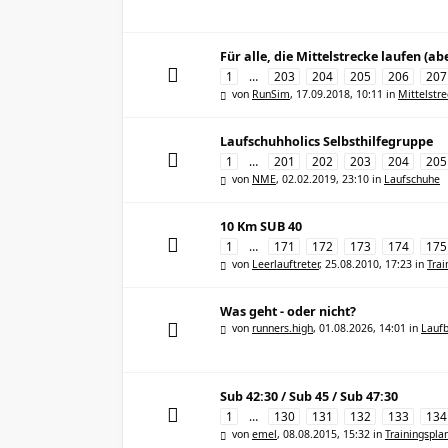
Für alle, die Mittelstrecke laufen (
1
…
203
204
205
206
207
von
RunSim
,
17.09.2018, 10:11
in
Mittelstr
Laufschuhholics Selbsthilfegruppe
1
…
201
202
203
204
205
von
NME
,
02.02.2019, 23:10
in
Laufschuhe
10 Km SUB 40
1
…
171
172
173
174
175
von
Leerlauftreter
,
25.08.2010, 17:23
in
Trai
Was geht - oder nicht?
von
runners.high
,
01.08.2026, 14:01
in
Laufb
Sub 42:30 / Sub 45 / Sub 47:30
1
…
130
131
132
133
134
von
emel
,
08.08.2015, 15:32
in
Trainingspla