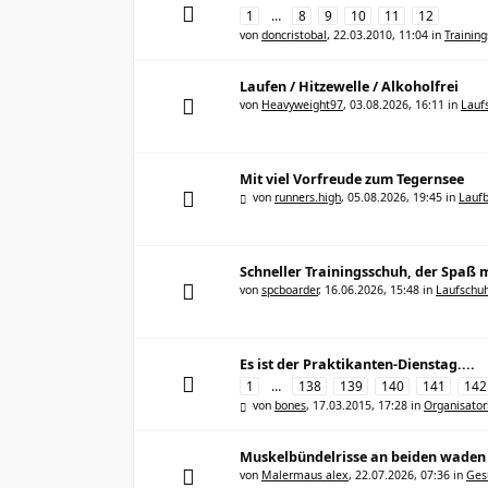
1
…
8
9
10
11
12
von
doncristobal
,
22.03.2010, 11:04
in
Trainin
Laufen / Hitzewelle / Alkoholfrei
von
Heavyweight97
,
03.08.2026, 16:11
in
Lauf
Mit viel Vorfreude zum Tegernsee
von
runners.high
,
05.08.2026, 19:45
in
Laufb
Schneller Trainingsschuh, der Spaß 
von
spcboarder
,
16.06.2026, 15:48
in
Laufschu
Es ist der Praktikanten-Dienstag....
1
…
138
139
140
141
142
von
bones
,
17.03.2015, 17:28
in
Organisator
Muskelbündelrisse an beiden waden 
von
Malermaus alex
,
22.07.2026, 07:36
in
Ges