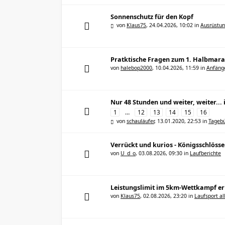
Sonnenschutz für den Kopf
von
Klaus75
,
24.04.2026, 10:02
in
Ausrüstu
Pratktische Fragen zum 1. Halbmar
von
halebop2000
,
10.04.2026, 11:59
in
Anfänge
Nur 48 Stunden und weiter, weiter..
1
…
12
13
14
15
16
von
schauläufer
,
13.01.2020, 22:53
in
Tagebü
Verrückt und kurios - Königsschlöss
von
U_d_o
,
03.08.2026, 09:30
in
Laufberichte
Leistungslimit im 5km-Wettkampf er
von
Klaus75
,
02.08.2026, 23:20
in
Laufsport a