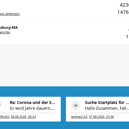
42
147
port allgemein
ensburg-MA
erichte
Re: Corona und der Sport
Suche Startplatz für Halbmarathon in München am 11
Es wird Jahre dauern, den von Elmo angerichteten
Hallo Zusammen, Falls jemand aus irgendw
effen42
,
08.08.2026, 06:54
wintges123
,
07.08.2026, 23:46