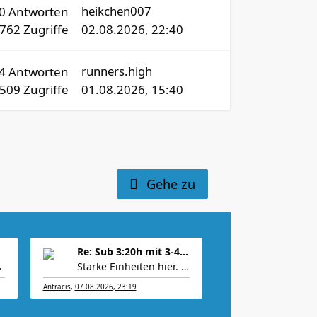
heikchen007
30
Antworten
6762
Zugriffe
02.08.2026, 22:40
runners.high
4
Antworten
1509
Zugriffe
01.08.2026, 15:40
Gehe zu
Re: Sub 3:20h mit 3-4 mal Training die Woche machb
elchen Gr
Starke Einheiten hier.
Bei mir gabs ei
Antracis
,
07.08.2026, 23:19