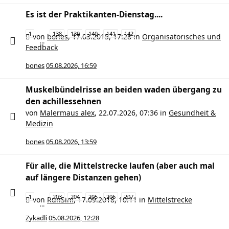
Es ist der Praktikanten-Dienstag....
1
138
139
140
141
142
von
bones
,
17.03.2015, 17:28
in
Organisatorisches und
…
Feedback
bones
05.08.2026, 16:59
Muskelbündelrisse an beiden waden übergang zu
den achillessehnen
von
Malermaus alex
,
22.07.2026, 07:36
in
Gesundheit &
Medizin
bones
05.08.2026, 13:59
Für alle, die Mittelstrecke laufen (aber auch mal
auf längere Distanzen gehen)
1
203
204
205
206
207
von
RunSim
,
17.09.2018, 10:11
in
Mittelstrecke
…
Zykadli
05.08.2026, 12:28