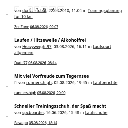
1
8
9
10
11
12
von
doncristobal
,
22.03.2010, 11:04
in
Trainingsplanung
…
für 10 km
ZenZone
06.08.2026, 09:07
Laufen / Hitzewelle / Alkoholfrei
von
Heavyweight97
,
03.08.2026, 16:11
in
Laufsport
allgemein
Dude77
06.08.2026, 08:14
Mit viel Vorfreude zum Tegernsee
von
runners.high
,
05.08.2026, 19:45
in
Laufberichte
runners.high
05.08.2026, 20:00
Schneller Trainingsschuh, der Spaß macht
von
spcboarder
,
16.06.2026, 15:48
in
Laufschuhe
Bewapo
05.08.2026, 18:14