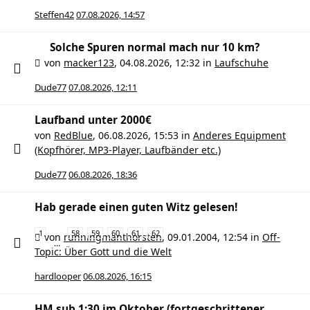
Steffen42
07.08.2026, 14:57
Solche Spuren normal mach nur 10 km?
von
macker123
,
04.08.2026, 12:32
in
Laufschuhe
Dude77
07.08.2026, 12:11
Laufband unter 2000€
von
RedBlue
,
06.08.2026, 15:53
in
Anderes Equipment
(Kopfhörer, MP3-Player, Laufbänder etc.)
Dude77
06.08.2026, 18:36
Hab gerade einen guten Witz gelesen!
1
58
59
60
61
62
von
runningmanthorsten
,
09.01.2004, 12:54
in
Off-
…
Topic: Über Gott und die Welt
hardlooper
06.08.2026, 16:15
HM sub 1:30 im Oktober (fortgeschrittener