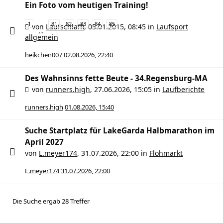
Ein Foto vom heutigen Training!
1
81
82
83
84
85
von
Laufschlaffi
,
05.01.2015, 08:45
in
Laufsport
…
allgemein
heikchen007
02.08.2026, 22:40
Des Wahnsinns fette Beute - 34.Regensburg-MA
von
runners.high
,
27.06.2026, 15:05
in
Laufberichte
runners.high
01.08.2026, 15:40
Suche Startplatz für LakeGarda Halbmarathon im
April 2027
von
L.meyer174
,
31.07.2026, 22:00
in
Flohmarkt
L.meyer174
31.07.2026, 22:00
Die Suche ergab 28 Treffer