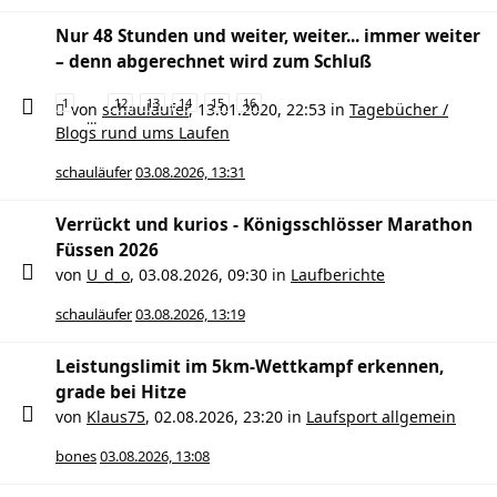
Nur 48 Stunden und weiter, weiter... immer weiter
– denn abgerechnet wird zum Schluß
1
12
13
14
15
16
von
schauläufer
,
13.01.2020, 22:53
in
Tagebücher /
…
Blogs rund ums Laufen
schauläufer
03.08.2026, 13:31
Verrückt und kurios - Königsschlösser Marathon
Füssen 2026
von
U_d_o
,
03.08.2026, 09:30
in
Laufberichte
schauläufer
03.08.2026, 13:19
Leistungslimit im 5km-Wettkampf erkennen,
grade bei Hitze
von
Klaus75
,
02.08.2026, 23:20
in
Laufsport allgemein
bones
03.08.2026, 13:08