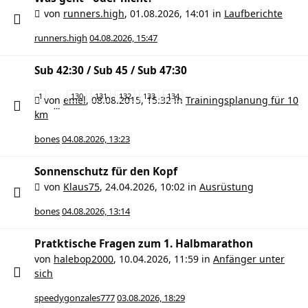
von
runners.high
,
01.08.2026, 14:01
in
Laufberichte
runners.high
04.08.2026, 15:47
Sub 42:30 / Sub 45 / Sub 47:30
1
130
131
132
133
134
von
emel
,
08.08.2015, 15:32
in
Trainingsplanung für 10
…
km
bones
04.08.2026, 13:23
Sonnenschutz für den Kopf
von
Klaus75
,
24.04.2026, 10:02
in
Ausrüstung
bones
04.08.2026, 13:14
Pratktische Fragen zum 1. Halbmarathon
von
halebop2000
,
10.04.2026, 11:59
in
Anfänger unter
sich
speedygonzales777
03.08.2026, 18:29