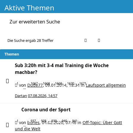
Aktive Themen
Zur erweiterten Suche
Die Suche ergab 28 Treffer
Themen
Sub 3:20h mit 3-4 mal Training die Woche
machbar?
1
1667
1668
1669
1670
1671
von
Dude77
,
09.01.2014, 18:34
in
Laufsport allgemein
…
Dartan
07.08.2026, 14:57
Corona und der Sport
1
937
938
939
940
941
von
bones
,
04.02.2020, 07:46
in
Off-Topic: Über Gott
…
und die Welt