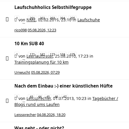
Laufschuhholics Selbsthilfegruppe
1
201
202
203
204
205
von
NME
,
02.02.2019, 23:10
in
Laufschuhe
…
rico098
05.08.2026, 12:23
10 Km SUB 40
1
171
172
173
174
175
von
Leerlauftreter
,
25.08.2010, 17:23
in
…
Trainingsplanung für 10 km
Unwucht
05.08.2026, 07:29
Nach dem Einbau :-) einer künstlichen Hüfte
1
43
44
45
46
47
von
Leissprecher
,
01.07.2013, 10:23
in
Tagebücher /
…
Blogs rund ums Laufen
Leissprecher
04.08.2026, 18:20
Was geht - oder nicht?