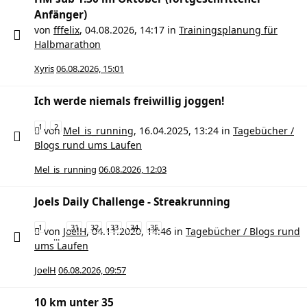
Anfänger)
von
fffelix
,
04.08.2026, 14:17
in
Trainingsplanung für
Halbmarathon
Xyris
06.08.2026, 15:01
Ich werde niemals freiwillig joggen!
1
2
von
Mel_is_running
,
16.04.2025, 13:24
in
Tagebücher /
Blogs rund ums Laufen
Mel_is_running
06.08.2026, 12:03
Joels Daily Challenge - Streakrunning
1
31
32
33
34
35
von
JoelH
,
04.11.2020, 14:46
in
Tagebücher / Blogs rund
…
ums Laufen
JoelH
06.08.2026, 09:57
10 km unter 35