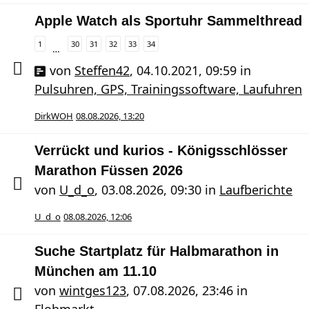
Apple Watch als Sportuhr Sammelthread
1
30
31
32
33
34
…
von
Steffen42
,
04.10.2021, 09:59
in
Pulsuhren, GPS, Trainingssoftware, Laufuhren
DirkWOH
08.08.2026, 13:20
Verrückt und kurios - Königsschlösser
Marathon Füssen 2026
von
U_d_o
,
03.08.2026, 09:30
in
Laufberichte
U_d_o
08.08.2026, 12:06
Suche Startplatz für Halbmarathon in
München am 11.10
von
wintges123
,
07.08.2026, 23:46
in
Flohmarkt