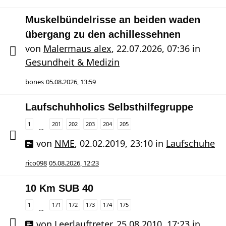
Muskelbündelrisse an beiden waden
übergang zu den achillessehnen
von
Malermaus alex
,
22.07.2026, 07:36
in
Gesundheit & Medizin
bones
05.08.2026, 13:59
Laufschuhholics Selbsthilfegruppe
1
201
202
203
204
205
…
von
NME
,
02.02.2019, 23:10
in
Laufschuhe
rico098
05.08.2026, 12:23
10 Km SUB 40
1
171
172
173
174
175
…
von
Leerlauftreter
,
25.08.2010, 17:23
in