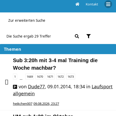
Kontakt
Aktive Themen
Zur erweiterten Suche
Die Suche ergab 29 Treffer
Themen
Sub 3:20h mit 3-4 mal Training die
Woche machbar?
1
1669
1670
1671
1672
1673
…
von
Dude77
,
09.01.2014, 18:34
in
Laufsport
allgemein
heikchen007
09.08.2026, 23:27