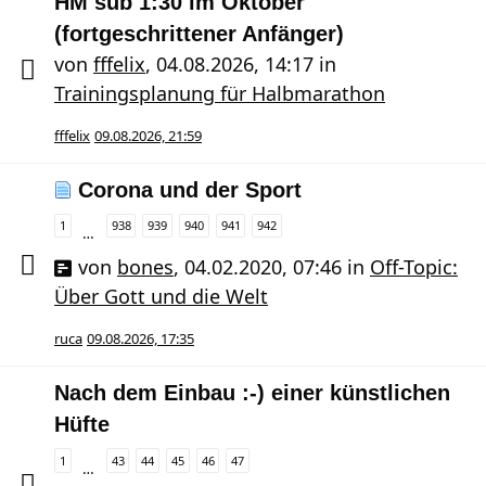
HM sub 1:30 im Oktober
(fortgeschrittener Anfänger)
von
fffelix
,
04.08.2026, 14:17
in
Trainingsplanung für Halbmarathon
fffelix
09.08.2026, 21:59
Corona und der Sport
1
938
939
940
941
942
…
von
bones
,
04.02.2020, 07:46
in
Off-Topic:
Über Gott und die Welt
ruca
09.08.2026, 17:35
Nach dem Einbau :-) einer künstlichen
Hüfte
1
43
44
45
46
47
…