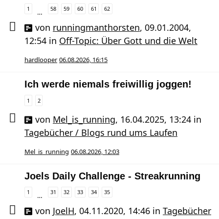
1
58
59
60
61
62
…
von
runningmanthorsten
,
09.01.2004,
12:54
in
Off-Topic: Über Gott und die Welt
hardlooper
06.08.2026, 16:15
Ich werde niemals freiwillig joggen!
1
2
von
Mel_is_running
,
16.04.2025, 13:24
in
Tagebücher / Blogs rund ums Laufen
Mel_is_running
06.08.2026, 12:03
Joels Daily Challenge - Streakrunning
1
31
32
33
34
35
…
von
JoelH
,
04.11.2020, 14:46
in
Tagebücher